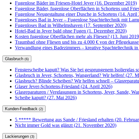
Fugenlose Bäder im Friesen-Hotel Jever (16. Dezember 2019)
Fugenlose Bäder, fugenlose Oberflächen in Schortens und Frie
Fugenlose Neugestaltung einer Dusche in Schortens (14. April
Fugenloses Bad in Jever – Fugenlose Spachteltechnik mit Lam
Fugenloses Bad in Wilhelmshaven (17. September 2020)
Hotel-Bad in Jever bald ohne Fugen (1. Dezember 2020)
Kosten fugenlose Oberflächen mehr als Fliesen? (13. Juni 2019
Traumbad ohne Fliesen und bis zu 4.000 € von der Pflegekasse
Verwandlung eines Badezimmers – kreative Spachteltechnik in
Glasbruch
(6)
Fensterscheibe kaputt? Was Sie bei gesprungenem Isolierglas so
Glasbruch in Jever, Schortens, Wangerland? Wir helfen! (27. M
Glasbruch? Blinde Scheiben? Wir helfen schnell – Glasrepar
Glaser Jever-Schortens-Friesland (24. April 2026)
Glasreparaturen / Verglasungen in Schortens, Jever, Sande, W
Scheibe kaputt? (27. Mai 2026)
Kunden-Feedback
(2)
5 ***** Bewertung aus Sande / Friesland erhalten (20. Februa
Nicht immer Gold was glänzt (21. November 2020)
Lackierungen
(3)