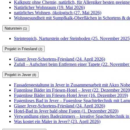
Kalkputz ohne Chemie, natürlich, für Allergiker besten geeign
Natürlicher Wohnraum (19. Mai 2026)
natürliches Wohnen, ökologisch (27. Mai 2026)
Wohngesundheit mit Sumpfkalk-Oberflächen in Schortens & de
Naturstein
(1)
Steinteppich, Narturstein oder Steinboden (25. November 2025
Projekt in Friesland
(2)
Glaser Jever-Schortens-Friesland (24. April 2026)
Zufall – Aufschrei beim Entfernen einer Tapete (22. November
Projekt in Jever
(8)
Fassadengestaltung in Jever in Zusammenarbeit mit Akzo Nobel
Fugenlose Bäder im Friesen-Hotel – Jever (22. Dezember 2020
Fugenlose Bäder im Friesen-Hotel Jever (16. Dezember 2019)
Fugenloses Bad in Jever – Fugenlose Spachteltechnik mit Lam
Glaser Jever-Schortens-Friesland (24. April 2026)
Hotel-Bad in Jever bald ohne Fugen (1. Dezember 2020)
Verwandlung eines Badezimmers – kreative Spachteltechnik in
Was kostet ein Maler in Jever? (23. April 2026)