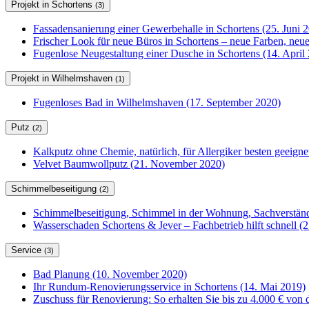
Projekt in Schortens
(3)
Fassadensanierung einer Gewerbehalle in Schortens (25. Juni 
Frischer Look für neue Büros in Schortens – neue Farben, ne
Fugenlose Neugestaltung einer Dusche in Schortens (14. April
Projekt in Wilhelmshaven
(1)
Fugenloses Bad in Wilhelmshaven (17. September 2020)
Putz
(2)
Kalkputz ohne Chemie, natürlich, für Allergiker besten geeign
Velvet Baumwollputz (21. November 2020)
Schimmelbeseitigung
(2)
Schimmelbeseitigung, Schimmel in der Wohnung, Sachverständ
Wasserschaden Schortens & Jever – Fachbetrieb hilft schnell (2
Service
(3)
Bad Planung (10. November 2020)
Ihr Rundum-Renovierungsservice in Schortens (14. Mai 2019)
Zuschuss für Renovierung: So erhalten Sie bis zu 4.000 € von 