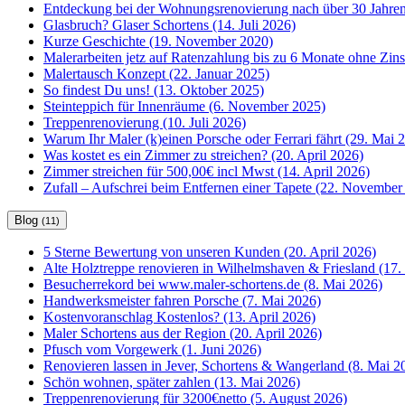
Entdeckung bei der Wohnungsrenovierung nach über 30 Jahren
Glasbruch? Glaser Schortens (14. Juli 2026)
Kurze Geschichte (19. November 2020)
Malerarbeiten jetz auf Ratenzahlung bis zu 6 Monate ohne Zin
Malertausch Konzept (22. Januar 2025)
So findest Du uns! (13. Oktober 2025)
Steinteppich für Innenräume (6. November 2025)
Treppenrenovierung (10. Juli 2026)
Warum Ihr Maler (k)einen Porsche oder Ferrari fährt (29. Mai 
Was kostet es ein Zimmer zu streichen? (20. April 2026)
Zimmer streichen für 500,00€ incl Mwst (14. April 2026)
Zufall – Aufschrei beim Entfernen einer Tapete (22. November
Blog
(11)
5 Sterne Bewertung von unseren Kunden (20. April 2026)
Alte Holztreppe renovieren in Wilhelmshaven & Friesland (17. 
Besucherrekord bei www.maler-schortens.de (8. Mai 2026)
Handwerksmeister fahren Porsche (7. Mai 2026)
Kostenvoranschlag Kostenlos? (13. April 2026)
Maler Schortens aus der Region (20. April 2026)
Pfusch vom Vorgewerk (1. Juni 2026)
Renovieren lassen in Jever, Schortens & Wangerland (8. Mai 2
Schön wohnen, später zahlen (13. Mai 2026)
Treppenrenovierung für 3200€netto (5. August 2026)