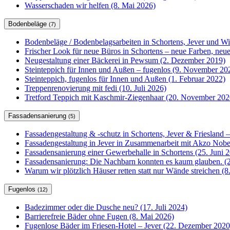
Wasserschaden wir helfen (8. Mai 2026)
Bodenbeläge
(7)
Bodenbeläge / Bodenbelagsarbeiten in Schortens, Jever und W
Frischer Look für neue Büros in Schortens – neue Farben, ne
Neugestaltung einer Bäckerei in Pewsum (2. Dezember 2019)
Steinteppich für Innen und Außen – fugenlos (9. November 20
Steinteppich, fugenlos für Innen und Außen (1. Februar 2022)
Treppenrenovierung mit fedi (10. Juli 2026)
Tretford Teppich mit Kaschmir-Ziegenhaar (20. November 202
Fassadensanierung
(5)
Fassadengestaltung & -schutz in Schortens, Jever & Friesland –
Fassadengestaltung in Jever in Zusammenarbeit mit Akzo Nobel
Fassadensanierung einer Gewerbehalle in Schortens (25. Juni 
Fassadensanierung: Die Nachbarn konnten es kaum glauben. (2
Warum wir plötzlich Häuser retten statt nur Wände streichen (
Fugenlos
(12)
Badezimmer oder die Dusche neu? (17. Juli 2024)
Barrierefreie Bäder ohne Fugen (8. Mai 2026)
Fugenlose Bäder im Friesen-Hotel – Jever (22. Dezember 2020