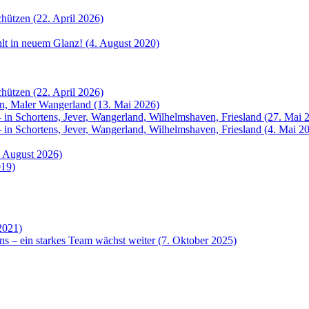
hützen (22. April 2026)
ahlt in neuem Glanz! (4. August 2020)
hützen (22. April 2026)
rn, Maler Wangerland (13. Mai 2026)
 in Schortens, Jever, Wangerland, Wilhelmshaven, Friesland (27. Mai 
 in Schortens, Jever, Wangerland, Wilhelmshaven, Friesland (4. Mai 2
. August 2026)
019)
2021)
ns – ein starkes Team wächst weiter (7. Oktober 2025)