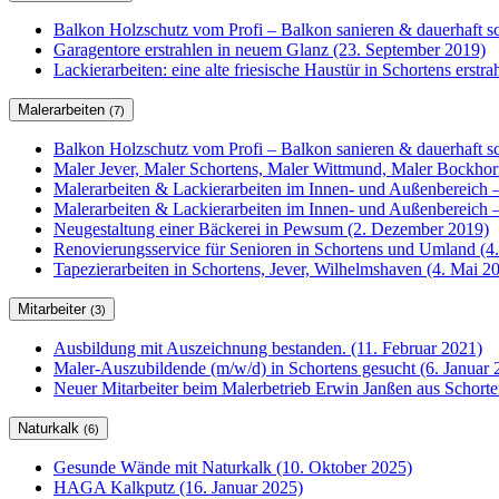
Balkon Holzschutz vom Profi – Balkon sanieren & dauerhaft sc
Garagentore erstrahlen in neuem Glanz (23. September 2019)
Lackierarbeiten: eine alte friesische Haustür in Schortens erstr
Malerarbeiten
(7)
Balkon Holzschutz vom Profi – Balkon sanieren & dauerhaft sc
Maler Jever, Maler Schortens, Maler Wittmund, Maler Bockho
Malerarbeiten & Lackierarbeiten im Innen- und Außenbereich –
Malerarbeiten & Lackierarbeiten im Innen- und Außenbereich –
Neugestaltung einer Bäckerei in Pewsum (2. Dezember 2019)
Renovierungsservice für Senioren in Schortens und Umland (4
Tapezierarbeiten in Schortens, Jever, Wilhelmshaven (4. Mai 2
Mitarbeiter
(3)
Ausbildung mit Auszeichnung bestanden. (11. Februar 2021)
Maler-Auszubildende (m/w/d) in Schortens gesucht (6. Januar 
Neuer Mitarbeiter beim Malerbetrieb Erwin Janßen aus Schorte
Naturkalk
(6)
Gesunde Wände mit Naturkalk (10. Oktober 2025)
HAGA Kalkputz (16. Januar 2025)