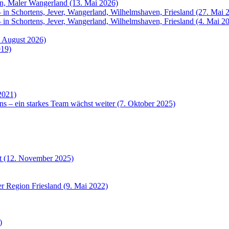
rn, Maler Wangerland (13. Mai 2026)
 in Schortens, Jever, Wangerland, Wilhelmshaven, Friesland (27. Mai 
 in Schortens, Jever, Wangerland, Wilhelmshaven, Friesland (4. Mai 2
. August 2026)
019)
2021)
ns – ein starkes Team wächst weiter (7. Oktober 2025)
et (12. November 2025)
r Region Friesland (9. Mai 2022)
)