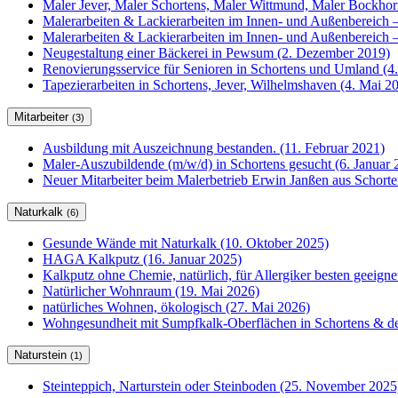
Maler Jever, Maler Schortens, Maler Wittmund, Maler Bockho
Malerarbeiten & Lackierarbeiten im Innen- und Außenbereich –
Malerarbeiten & Lackierarbeiten im Innen- und Außenbereich –
Neugestaltung einer Bäckerei in Pewsum (2. Dezember 2019)
Renovierungsservice für Senioren in Schortens und Umland (4
Tapezierarbeiten in Schortens, Jever, Wilhelmshaven (4. Mai 2
Mitarbeiter
(3)
Ausbildung mit Auszeichnung bestanden. (11. Februar 2021)
Maler-Auszubildende (m/w/d) in Schortens gesucht (6. Januar 
Neuer Mitarbeiter beim Malerbetrieb Erwin Janßen aus Schorte
Naturkalk
(6)
Gesunde Wände mit Naturkalk (10. Oktober 2025)
HAGA Kalkputz (16. Januar 2025)
Kalkputz ohne Chemie, natürlich, für Allergiker besten geeign
Natürlicher Wohnraum (19. Mai 2026)
natürliches Wohnen, ökologisch (27. Mai 2026)
Wohngesundheit mit Sumpfkalk-Oberflächen in Schortens & de
Naturstein
(1)
Steinteppich, Narturstein oder Steinboden (25. November 2025