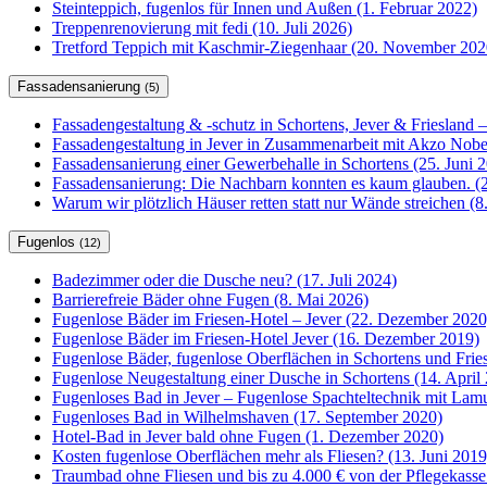
Steinteppich, fugenlos für Innen und Außen (1. Februar 2022)
Treppenrenovierung mit fedi (10. Juli 2026)
Tretford Teppich mit Kaschmir-Ziegenhaar (20. November 202
Fassadensanierung
(5)
Fassadengestaltung & -schutz in Schortens, Jever & Friesland –
Fassadengestaltung in Jever in Zusammenarbeit mit Akzo Nobel
Fassadensanierung einer Gewerbehalle in Schortens (25. Juni 
Fassadensanierung: Die Nachbarn konnten es kaum glauben. (2
Warum wir plötzlich Häuser retten statt nur Wände streichen (
Fugenlos
(12)
Badezimmer oder die Dusche neu? (17. Juli 2024)
Barrierefreie Bäder ohne Fugen (8. Mai 2026)
Fugenlose Bäder im Friesen-Hotel – Jever (22. Dezember 2020
Fugenlose Bäder im Friesen-Hotel Jever (16. Dezember 2019)
Fugenlose Bäder, fugenlose Oberflächen in Schortens und Frie
Fugenlose Neugestaltung einer Dusche in Schortens (14. April
Fugenloses Bad in Jever – Fugenlose Spachteltechnik mit Lam
Fugenloses Bad in Wilhelmshaven (17. September 2020)
Hotel-Bad in Jever bald ohne Fugen (1. Dezember 2020)
Kosten fugenlose Oberflächen mehr als Fliesen? (13. Juni 2019
Traumbad ohne Fliesen und bis zu 4.000 € von der Pflegekasse