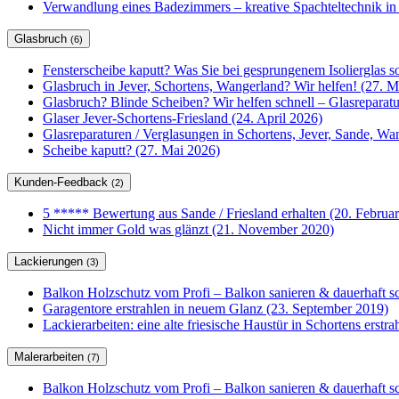
Verwandlung eines Badezimmers – kreative Spachteltechnik in
Glasbruch
(6)
Fensterscheibe kaputt? Was Sie bei gesprungenem Isolierglas so
Glasbruch in Jever, Schortens, Wangerland? Wir helfen! (27. M
Glasbruch? Blinde Scheiben? Wir helfen schnell – Glasrepar
Glaser Jever-Schortens-Friesland (24. April 2026)
Glasreparaturen / Verglasungen in Schortens, Jever, Sande, W
Scheibe kaputt? (27. Mai 2026)
Kunden-Feedback
(2)
5 ***** Bewertung aus Sande / Friesland erhalten (20. Februa
Nicht immer Gold was glänzt (21. November 2020)
Lackierungen
(3)
Balkon Holzschutz vom Profi – Balkon sanieren & dauerhaft sc
Garagentore erstrahlen in neuem Glanz (23. September 2019)
Lackierarbeiten: eine alte friesische Haustür in Schortens erstr
Malerarbeiten
(7)
Balkon Holzschutz vom Profi – Balkon sanieren & dauerhaft sc