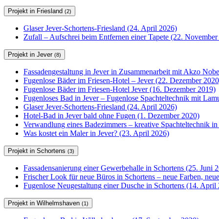
Projekt in Friesland
(2)
Glaser Jever-Schortens-Friesland (24. April 2026)
Zufall – Aufschrei beim Entfernen einer Tapete (22. November
Projekt in Jever
(8)
Fassadengestaltung in Jever in Zusammenarbeit mit Akzo Nobel
Fugenlose Bäder im Friesen-Hotel – Jever (22. Dezember 2020
Fugenlose Bäder im Friesen-Hotel Jever (16. Dezember 2019)
Fugenloses Bad in Jever – Fugenlose Spachteltechnik mit Lam
Glaser Jever-Schortens-Friesland (24. April 2026)
Hotel-Bad in Jever bald ohne Fugen (1. Dezember 2020)
Verwandlung eines Badezimmers – kreative Spachteltechnik in
Was kostet ein Maler in Jever? (23. April 2026)
Projekt in Schortens
(3)
Fassadensanierung einer Gewerbehalle in Schortens (25. Juni 
Frischer Look für neue Büros in Schortens – neue Farben, ne
Fugenlose Neugestaltung einer Dusche in Schortens (14. April
Projekt in Wilhelmshaven
(1)