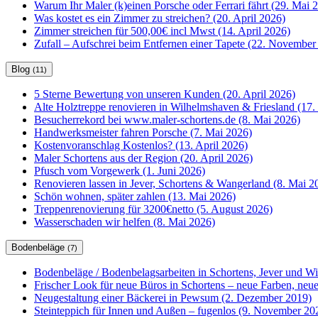
Warum Ihr Maler (k)einen Porsche oder Ferrari fährt (29. Mai 
Was kostet es ein Zimmer zu streichen? (20. April 2026)
Zimmer streichen für 500,00€ incl Mwst (14. April 2026)
Zufall – Aufschrei beim Entfernen einer Tapete (22. November
Blog
(11)
5 Sterne Bewertung von unseren Kunden (20. April 2026)
Alte Holztreppe renovieren in Wilhelmshaven & Friesland (17. 
Besucherrekord bei www.maler-schortens.de (8. Mai 2026)
Handwerksmeister fahren Porsche (7. Mai 2026)
Kostenvoranschlag Kostenlos? (13. April 2026)
Maler Schortens aus der Region (20. April 2026)
Pfusch vom Vorgewerk (1. Juni 2026)
Renovieren lassen in Jever, Schortens & Wangerland (8. Mai 2
Schön wohnen, später zahlen (13. Mai 2026)
Treppenrenovierung für 3200€netto (5. August 2026)
Wasserschaden wir helfen (8. Mai 2026)
Bodenbeläge
(7)
Bodenbeläge / Bodenbelagsarbeiten in Schortens, Jever und W
Frischer Look für neue Büros in Schortens – neue Farben, ne
Neugestaltung einer Bäckerei in Pewsum (2. Dezember 2019)
Steinteppich für Innen und Außen – fugenlos (9. November 20