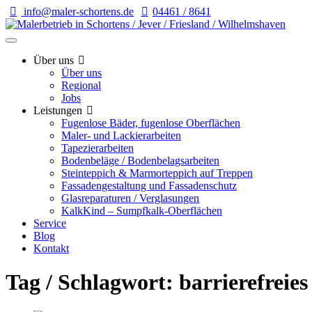
info@maler-schortens.de
04461 / 8641
Über uns
Über uns
Regional
Jobs
Leistungen
Fugenlose Bäder, fugenlose Oberflächen
Maler- und Lackierarbeiten
Tapezierarbeiten
Bodenbeläge / Bodenbelagsarbeiten
Steinteppich & Marmorteppich auf Treppen
Fassadengestaltung und Fassadenschutz
Glasreparaturen / Verglasungen
KalkKind – Sumpfkalk-Oberflächen
Service
Blog
Kontakt
Tag / Schlagwort: barrierefreie