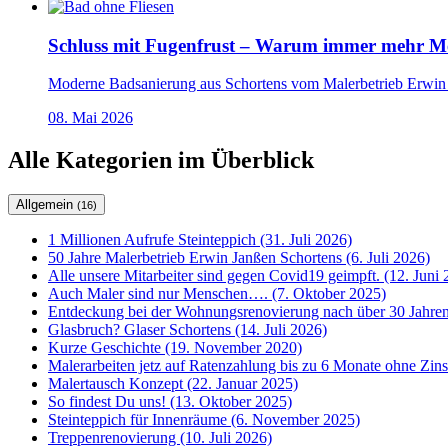
Schluss mit Fugenfrust – Warum immer mehr Men
Moderne Badsanierung aus Schortens vom Malerbetrieb Erwin J
08. Mai 2026
Alle Kategorien im Überblick
Allgemein
(16)
1 Millionen Aufrufe Steinteppich (31. Juli 2026)
50 Jahre Malerbetrieb Erwin Janßen Schortens (6. Juli 2026)
Alle unsere Mitarbeiter sind gegen Covid19 geimpft. (12. Juni 
Auch Maler sind nur Menschen…. (7. Oktober 2025)
Entdeckung bei der Wohnungsrenovierung nach über 30 Jahren
Glasbruch? Glaser Schortens (14. Juli 2026)
Kurze Geschichte (19. November 2020)
Malerarbeiten jetz auf Ratenzahlung bis zu 6 Monate ohne Zin
Malertausch Konzept (22. Januar 2025)
So findest Du uns! (13. Oktober 2025)
Steinteppich für Innenräume (6. November 2025)
Treppenrenovierung (10. Juli 2026)