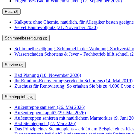
Fugenloses Bad in Wilhelmshaven (17. September 2020)
Putz
(2)
Kalkputz ohne Chemie, natürlich, für Allergiker besten geeign
Velvet Baumwollputz (21. November 2020)
Schimmelbeseitigung
(2)
Schimmelbeseitigung, Schimmel in der Wohnung, Sachverständ
Wasserschaden Schortens & Jever – Fachbetrieb hilft schnell (2
Service
(3)
Bad Planung (10. November 2020)
Ihr Rundum-Renovierungsservice in Schortens (14. Mai 2019)
Zuschuss für Renovierung: So erhalten Sie bis zu 4.000 € von 
Steinteppich
(34)
Außentreppe sanieren (26. Mai 2026)
Außentreppen kaputt? (29. Mai 2026)
Außentreppen sanieren mit natürlichem Marmorkies (9. Juni 20
Bad Steinteppich (27. Mai 2026)
Das Prinzip eines Steinteppichs – erklärt am Beispiel eines Kie