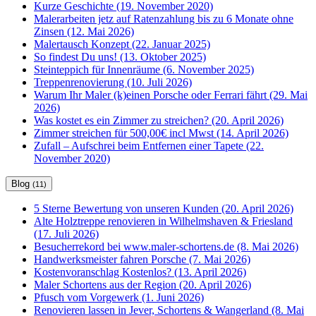
Kurze Geschichte (19. November 2020)
Malerarbeiten jetz auf Ratenzahlung bis zu 6 Monate ohne
Zinsen (12. Mai 2026)
Malertausch Konzept (22. Januar 2025)
So findest Du uns! (13. Oktober 2025)
Steinteppich für Innenräume (6. November 2025)
Treppenrenovierung (10. Juli 2026)
Warum Ihr Maler (k)einen Porsche oder Ferrari fährt (29. Mai
2026)
Was kostet es ein Zimmer zu streichen? (20. April 2026)
Zimmer streichen für 500,00€ incl Mwst (14. April 2026)
Zufall – Aufschrei beim Entfernen einer Tapete (22.
November 2020)
Blog
(11)
5 Sterne Bewertung von unseren Kunden (20. April 2026)
Alte Holztreppe renovieren in Wilhelmshaven & Friesland
(17. Juli 2026)
Besucherrekord bei www.maler-schortens.de (8. Mai 2026)
Handwerksmeister fahren Porsche (7. Mai 2026)
Kostenvoranschlag Kostenlos? (13. April 2026)
Maler Schortens aus der Region (20. April 2026)
Pfusch vom Vorgewerk (1. Juni 2026)
Renovieren lassen in Jever, Schortens & Wangerland (8. Mai