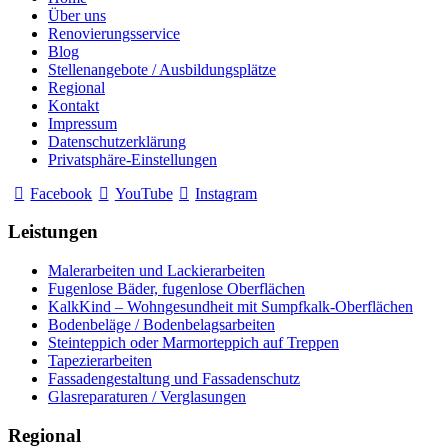
Über uns
Renovierungsservice
Blog
Stellenangebote / Ausbildungsplätze
Regional
Kontakt
Impressum
Datenschutzerklärung
Privatsphäre-Einstellungen
Facebook
YouTube
Instagram
Leistungen
Malerarbeiten und Lackierarbeiten
Fugenlose Bäder, fugenlose Oberflächen
KalkKind – Wohngesundheit mit Sumpfkalk-Oberflächen
Bodenbeläge / Bodenbelagsarbeiten
Steinteppich oder Marmorteppich auf Treppen
Tapezierarbeiten
Fassadengestaltung und Fassadenschutz
Glasreparaturen / Verglasungen
Regional