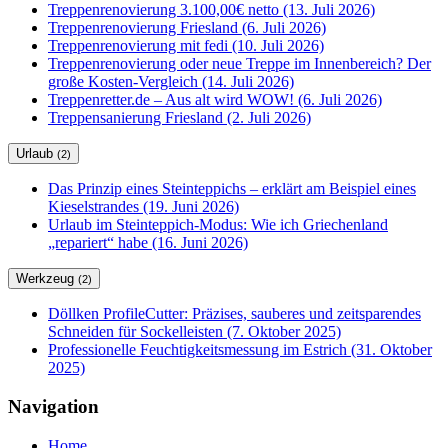
Treppenrenovierung 3.100,00€ netto (13. Juli 2026)
Treppenrenovierung Friesland (6. Juli 2026)
Treppenrenovierung mit fedi (10. Juli 2026)
Treppenrenovierung oder neue Treppe im Innenbereich? Der
große Kosten-Vergleich (14. Juli 2026)
Treppenretter.de – Aus alt wird WOW! (6. Juli 2026)
Treppensanierung Friesland (2. Juli 2026)
Urlaub
(2)
Das Prinzip eines Steinteppichs – erklärt am Beispiel eines
Kieselstrandes (19. Juni 2026)
Urlaub im Steinteppich-Modus: Wie ich Griechenland
„repariert“ habe (16. Juni 2026)
Werkzeug
(2)
Döllken ProfileCutter: Präzises, sauberes und zeitsparendes
Schneiden für Sockelleisten (7. Oktober 2025)
Professionelle Feuchtigkeitsmessung im Estrich (31. Oktober
2025)
Navigation
Home