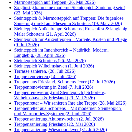
Marmorteppich auf Treppen (26. Mai 2026)
So günstig kann eine moderne Steinteppich-Sanierung sein!
(22. Mai 2026)
Steinteppich & Marmorteppich auf Treppen: Die fugenlose
Sanierung direkt auf Fliesen in Schortens (19. März 2026)
Steinteppich Außentreppe Schortens | Rutschfest & langlebig |
Maler Schortens (21. April 2026)
Steinteppich für Außentreppen – Vorteile, Kosten und Pflege
(9. Juli 2026)
Steinteppich im Innenbereich – Natürlich. Modern.
Langlebig. (28. April 2026)
Steinteppich Schortens (26. Mai 2026)
Steinteppich Wilhelmshaven (1. Juni 2026)
Terrasse sanieren. (28. Juli 2026)
Treppe renovieren (14. Juli 2026)
Treppen aus Friesland, Schortens Jever (17. Juli 2026)
Treppenrenovierung in Zetel (7. Juli 2026)
Treppenrenovierung mit Steinteppich | Schortens,
Wilhelmshaven & Friesland (29. Mai 2026)
Treppenretter – Wir sanieren Ihre alte Treppe (28. Mai 2026)
Treppenretter aus Schortens – Mit modernen Steinteppich-
und Marmorkies-Systemen (2. Juni 2026)
Treppensanierung Aktionswochen (2. Juli 2026)
Treppensanierung Friesland (22. Mai 2026)
Treppensanierung Wiesmoor-Jever (31. Juli 2026)