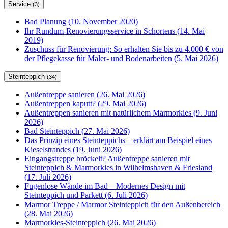
Service
(3)
Bad Planung (10. November 2020)
Ihr Rundum-Renovierungsservice in Schortens (14. Mai
2019)
Zuschuss für Renovierung: So erhalten Sie bis zu 4.000 € von
der Pflegekasse für Maler- und Bodenarbeiten (5. Mai 2026)
Steinteppich
(34)
Außentreppe sanieren (26. Mai 2026)
Außentreppen kaputt? (29. Mai 2026)
Außentreppen sanieren mit natürlichem Marmorkies (9. Juni
2026)
Bad Steinteppich (27. Mai 2026)
Das Prinzip eines Steinteppichs – erklärt am Beispiel eines
Kieselstrandes (19. Juni 2026)
Eingangstreppe bröckelt? Außentreppe sanieren mit
Steinteppich & Marmorkies in Wilhelmshaven & Friesland
(17. Juli 2026)
Fugenlose Wände im Bad – Modernes Design mit
Steinteppich und Parkett (6. Juli 2026)
Marmor Treppe / Marmor Steinteppich für den Außenbereich
(28. Mai 2026)
Marmorkies-Steinteppich (26. Mai 2026)