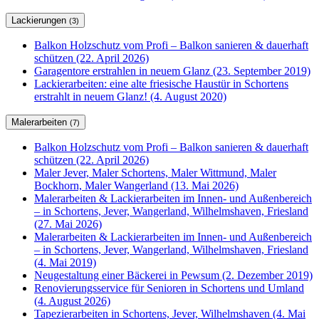
Lackierungen
(3)
Balkon Holzschutz vom Profi – Balkon sanieren & dauerhaft
schützen (22. April 2026)
Garagentore erstrahlen in neuem Glanz (23. September 2019)
Lackierarbeiten: eine alte friesische Haustür in Schortens
erstrahlt in neuem Glanz! (4. August 2020)
Malerarbeiten
(7)
Balkon Holzschutz vom Profi – Balkon sanieren & dauerhaft
schützen (22. April 2026)
Maler Jever, Maler Schortens, Maler Wittmund, Maler
Bockhorn, Maler Wangerland (13. Mai 2026)
Malerarbeiten & Lackierarbeiten im Innen- und Außenbereich
– in Schortens, Jever, Wangerland, Wilhelmshaven, Friesland
(27. Mai 2026)
Malerarbeiten & Lackierarbeiten im Innen- und Außenbereich
– in Schortens, Jever, Wangerland, Wilhelmshaven, Friesland
(4. Mai 2019)
Neugestaltung einer Bäckerei in Pewsum (2. Dezember 2019)
Renovierungsservice für Senioren in Schortens und Umland
(4. August 2026)
Tapezierarbeiten in Schortens, Jever, Wilhelmshaven (4. Mai