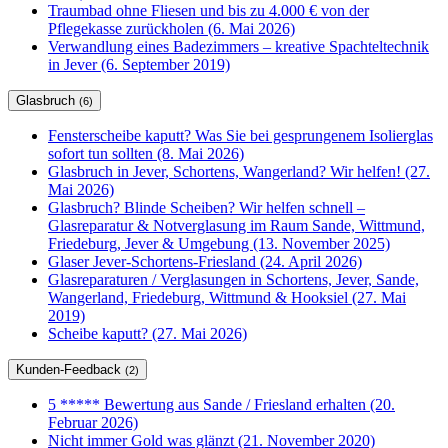
Traumbad ohne Fliesen und bis zu 4.000 € von der
Pflegekasse zurückholen (6. Mai 2026)
Verwandlung eines Badezimmers – kreative Spachteltechnik
in Jever (6. September 2019)
Glasbruch
(6)
Fensterscheibe kaputt? Was Sie bei gesprungenem Isolierglas
sofort tun sollten (8. Mai 2026)
Glasbruch in Jever, Schortens, Wangerland? Wir helfen! (27.
Mai 2026)
Glasbruch? Blinde Scheiben? Wir helfen schnell –
Glasreparatur & Notverglasung im Raum Sande, Wittmund,
Friedeburg, Jever & Umgebung (13. November 2025)
Glaser Jever-Schortens-Friesland (24. April 2026)
Glasreparaturen / Verglasungen in Schortens, Jever, Sande,
Wangerland, Friedeburg, Wittmund & Hooksiel (27. Mai
2019)
Scheibe kaputt? (27. Mai 2026)
Kunden-Feedback
(2)
5 ***** Bewertung aus Sande / Friesland erhalten (20.
Februar 2026)
Nicht immer Gold was glänzt (21. November 2020)