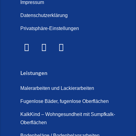
Treppe im Innenbereich? Der
Impressum
Marmor Treppe / Marmor
große Kosten-Vergleich (14. Juli
Steinteppich für den
Datenschutzerklärung
2026)
Außenbereich (28. Mai 2026)
Privatsphäre-Einstellungen
Treppenretter.de – Aus alt wird
Marmorkies-Steinteppich (26.
WOW! (6. Juli 2026)
Mai 2026)
Treppensanierung Friesland (2.
Marmorteppich auf Treppen (26.
Juli 2026)
Mai 2026)
Leistungen
So günstig kann eine moderne
Steinteppich-Sanierung sein!
Malerarbeiten und Lackierarbeiten
(22. Mai 2026)
Fugenlose Bäder, fugenlose Oberflächen
Steinteppich & Marmorteppich
auf Treppen: Die fugenlose
KalkKind – Wohngesundheit mit Sumpfkalk-
Sanierung direkt auf Fliesen in
Oberflächen
Schortens (19. März 2026)
Bodenbeläge / Bodenbelagsarbeiten