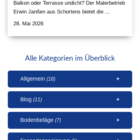
Balkon oder Terrasse undicht? Der Malerbetrieb
Erwin Janßen aus Schortens bietet die ...
28. Mai 2026
Alle Kategorien im Überblick
Allgemein
(16)
Blog
(11)
1 Millionen Aufrufe Steinteppich
Bodenbeläge
(7)
(31. Juli 2026)
50 Jahre Malerbetrieb Erwin
5 Sterne Bewertung von unseren