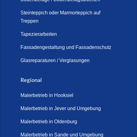
Steinteppich Außentreppe
Schortens | Rutschfest &
Steinteppich oder Marmorteppich auf
Treppen
langlebig | Maler Schortens (21.
April 2026)
Tapezierarbeiten
Steinteppich für Außentreppen –
Fassadengestaltung und Fassadenschutz
Vorteile, Kosten und Pflege (9.
Juli 2026)
Glasreparaturen / Verglasungen
Steinteppich im Innenbereich –
Natürlich. Modern. Langlebig.
Regional
(28. April 2026)
Malerbetrieb in Hooksiel
Steinteppich Schortens (26. Mai
2026)
Malerbetrieb in Jever und Umgebung
Steinteppich Wilhelmshaven (1.
Malerbetrieb in Oldenburg
Juni 2026)
Malerbetrieb in Sande und Umgebung