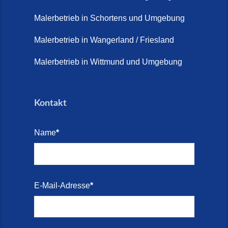
Terrasse sanieren. (28. Juli
2026)
Malerbetrieb in Schortens und Umgebung
Treppe renovieren (14. Juli
Malerbetrieb in Wangerland / Friesland
2026)
Malerbetrieb in Wittmund und Umgebung
Treppen aus Friesland,
Schortens Jever (17. Juli 2026)
Kontakt
Treppenrenovierung in Zetel (7.
Juli 2026)
Name
*
Treppenrenovierung mit
Steinteppich | Schortens,
Wilhelmshaven & Friesland (29.
Mai 2026)
E-Mail-Adresse
*
Treppenretter – Wir sanieren
Ihre alte Treppe (28. Mai 2026)