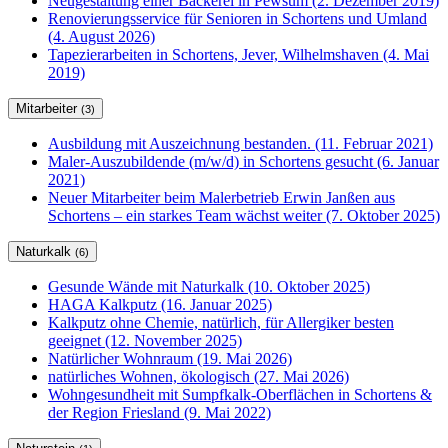
Neugestaltung einer Bäckerei in Pewsum (2. Dezember 2019)
Renovierungsservice für Senioren in Schortens und Umland
(4. August 2026)
Tapezierarbeiten in Schortens, Jever, Wilhelmshaven (4. Mai
2019)
Mitarbeiter
(3)
Ausbildung mit Auszeichnung bestanden. (11. Februar 2021)
Maler-Auszubildende (m/w/d) in Schortens gesucht (6. Januar
2021)
Neuer Mitarbeiter beim Malerbetrieb Erwin Janßen aus
Schortens – ein starkes Team wächst weiter (7. Oktober 2025)
Naturkalk
(6)
Gesunde Wände mit Naturkalk (10. Oktober 2025)
HAGA Kalkputz (16. Januar 2025)
Kalkputz ohne Chemie, natürlich, für Allergiker besten
geeignet (12. November 2025)
Natürlicher Wohnraum (19. Mai 2026)
natürliches Wohnen, ökologisch (27. Mai 2026)
Wohngesundheit mit Sumpfkalk-Oberflächen in Schortens &
der Region Friesland (9. Mai 2022)