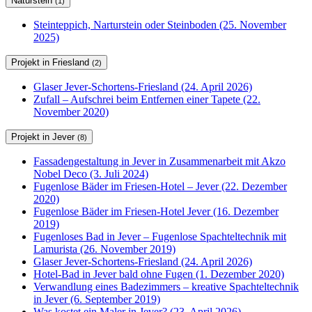
Naturstein
(1)
Steinteppich, Narturstein oder Steinboden (25. November
2025)
Projekt in Friesland
(2)
Glaser Jever-Schortens-Friesland (24. April 2026)
Zufall – Aufschrei beim Entfernen einer Tapete (22.
November 2020)
Projekt in Jever
(8)
Fassadengestaltung in Jever in Zusammenarbeit mit Akzo
Nobel Deco (3. Juli 2024)
Fugenlose Bäder im Friesen-Hotel – Jever (22. Dezember
2020)
Fugenlose Bäder im Friesen-Hotel Jever (16. Dezember
2019)
Fugenloses Bad in Jever – Fugenlose Spachteltechnik mit
Lamurista (26. November 2019)
Glaser Jever-Schortens-Friesland (24. April 2026)
Hotel-Bad in Jever bald ohne Fugen (1. Dezember 2020)
Verwandlung eines Badezimmers – kreative Spachteltechnik
in Jever (6. September 2019)
Was kostet ein Maler in Jever? (23. April 2026)