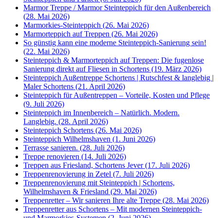
Marmor Treppe / Marmor Steinteppich für den Außenbereich
(28. Mai 2026)
Marmorkies-Steinteppich (26. Mai 2026)
Marmorteppich auf Treppen (26. Mai 2026)
So günstig kann eine moderne Steinteppich-Sanierung sein!
(22. Mai 2026)
Steinteppich & Marmorteppich auf Treppen: Die fugenlose
Sanierung direkt auf Fliesen in Schortens (19. März 2026)
Steinteppich Außentreppe Schortens | Rutschfest & langlebig |
Maler Schortens (21. April 2026)
Steinteppich für Außentreppen – Vorteile, Kosten und Pflege
(9. Juli 2026)
Steinteppich im Innenbereich – Natürlich. Modern.
Langlebig. (28. April 2026)
Steinteppich Schortens (26. Mai 2026)
Steinteppich Wilhelmshaven (1. Juni 2026)
Terrasse sanieren. (28. Juli 2026)
Treppe renovieren (14. Juli 2026)
Treppen aus Friesland, Schortens Jever (17. Juli 2026)
Treppenrenovierung in Zetel (7. Juli 2026)
Treppenrenovierung mit Steinteppich | Schortens,
Wilhelmshaven & Friesland (29. Mai 2026)
Treppenretter – Wir sanieren Ihre alte Treppe (28. Mai 2026)
Treppenretter aus Schortens – Mit modernen Steinteppich-
und Marmorkies-Systemen (2. Juni 2026)