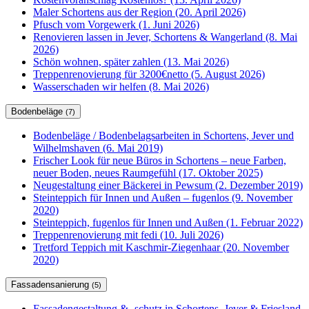
Maler Schortens aus der Region (20. April 2026)
Pfusch vom Vorgewerk (1. Juni 2026)
Renovieren lassen in Jever, Schortens & Wangerland (8. Mai
2026)
Schön wohnen, später zahlen (13. Mai 2026)
Treppenrenovierung für 3200€netto (5. August 2026)
Wasserschaden wir helfen (8. Mai 2026)
Bodenbeläge
(7)
Bodenbeläge / Bodenbelagsarbeiten in Schortens, Jever und
Wilhelmshaven (6. Mai 2019)
Frischer Look für neue Büros in Schortens – neue Farben,
neuer Boden, neues Raumgefühl (17. Oktober 2025)
Neugestaltung einer Bäckerei in Pewsum (2. Dezember 2019)
Steinteppich für Innen und Außen – fugenlos (9. November
2020)
Steinteppich, fugenlos für Innen und Außen (1. Februar 2022)
Treppenrenovierung mit fedi (10. Juli 2026)
Tretford Teppich mit Kaschmir-Ziegenhaar (20. November
2020)
Fassadensanierung
(5)
Fassadengestaltung & -schutz in Schortens, Jever & Friesland