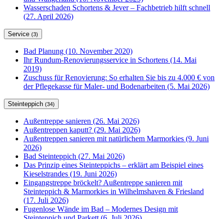
Wasserschaden Schortens & Jever – Fachbetrieb hilft schnell
(27. April 2026)
Service
(3)
Bad Planung (10. November 2020)
Ihr Rundum-Renovierungsservice in Schortens (14. Mai
2019)
Zuschuss für Renovierung: So erhalten Sie bis zu 4.000 € von
der Pflegekasse für Maler- und Bodenarbeiten (5. Mai 2026)
Steinteppich
(34)
Außentreppe sanieren (26. Mai 2026)
Außentreppen kaputt? (29. Mai 2026)
Außentreppen sanieren mit natürlichem Marmorkies (9. Juni
2026)
Bad Steinteppich (27. Mai 2026)
Das Prinzip eines Steinteppichs – erklärt am Beispiel eines
Kieselstrandes (19. Juni 2026)
Eingangstreppe bröckelt? Außentreppe sanieren mit
Steinteppich & Marmorkies in Wilhelmshaven & Friesland
(17. Juli 2026)
Fugenlose Wände im Bad – Modernes Design mit
Steinteppich und Parkett (6. Juli 2026)