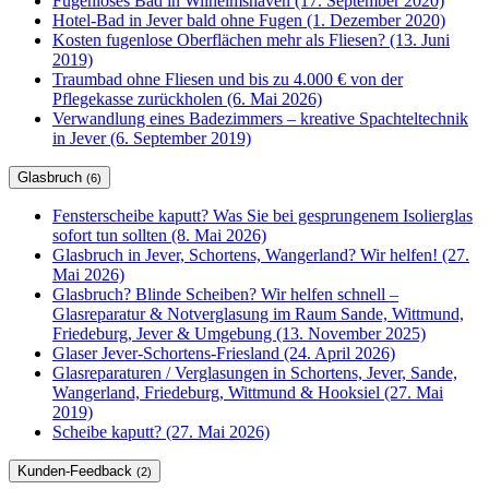
Fugenloses Bad in Wilhelmshaven (17. September 2020)
Hotel-Bad in Jever bald ohne Fugen (1. Dezember 2020)
Kosten fugenlose Oberflächen mehr als Fliesen? (13. Juni
2019)
Traumbad ohne Fliesen und bis zu 4.000 € von der
Pflegekasse zurückholen (6. Mai 2026)
Verwandlung eines Badezimmers – kreative Spachteltechnik
in Jever (6. September 2019)
Glasbruch
(6)
Fensterscheibe kaputt? Was Sie bei gesprungenem Isolierglas
sofort tun sollten (8. Mai 2026)
Glasbruch in Jever, Schortens, Wangerland? Wir helfen! (27.
Mai 2026)
Glasbruch? Blinde Scheiben? Wir helfen schnell –
Glasreparatur & Notverglasung im Raum Sande, Wittmund,
Friedeburg, Jever & Umgebung (13. November 2025)
Glaser Jever-Schortens-Friesland (24. April 2026)
Glasreparaturen / Verglasungen in Schortens, Jever, Sande,
Wangerland, Friedeburg, Wittmund & Hooksiel (27. Mai
2019)
Scheibe kaputt? (27. Mai 2026)
Kunden-Feedback
(2)