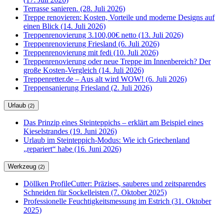
Terrasse sanieren. (28. Juli 2026)
Treppe renovieren: Kosten, Vorteile und moderne Designs auf
einen Blick (14. Juli 2026)
Treppenrenovierung 3.100,00€ netto (13. Juli 2026)
Treppenrenovierung Friesland (6. Juli 2026)
Treppenrenovierung mit fedi (10. Juli 2026)
Treppenrenovierung oder neue Treppe im Innenbereich? Der
große Kosten-Vergleich (14. Juli 2026)
Treppenretter.de – Aus alt wird WOW! (6. Juli 2026)
Treppensanierung Friesland (2. Juli 2026)
Urlaub
(2)
Das Prinzip eines Steinteppichs – erklärt am Beispiel eines
Kieselstrandes (19. Juni 2026)
Urlaub im Steinteppich-Modus: Wie ich Griechenland
„repariert“ habe (16. Juni 2026)
Werkzeug
(2)
Döllken ProfileCutter: Präzises, sauberes und zeitsparendes
Schneiden für Sockelleisten (7. Oktober 2025)
Professionelle Feuchtigkeitsmessung im Estrich (31. Oktober
2025)