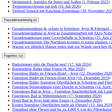
Steinteppich, fugenlos für Innen und Außen (1. Februar 2022)
Treppenrenovierung mit fedi (10. Juli 2026)
Tretford Teppich mit Kaschmir-Ziegenhaar (20. November 202
Fassadensanierung
(5)
Fassadengestaltung & -schutz in Schortens, Jever & Friesland –
Fassadengestaltung in Jever in Zusammenarbeit mit Akzo Nobel
Fassadensanierung einer Gewerbehalle in Schortens (25. Juni 
Fassadensanierung: Die Nachbarn konnten es kaum glauben. (2
Warum wir plötzlich Häuser retten statt nur Wände streichen (
Fugenlos
(12)
Badezimmer oder die Dusche neu? (17. Juli 2024)
Barrierefreie Bäder ohne Fugen (8. Mai 2026)
Fugenlose Bäder im Friesen-Hotel – Jever (22. Dezember 2020
Fugenlose Bäder im Friesen-Hotel Jever (16. Dezember 2019)
Fugenlose Bäder, fugenlose Oberflächen in Schortens und Frie
Fugenlose Neugestaltung einer Dusche in Schortens (14. April
Fugenloses Bad in Jever – Fugenlose Spachteltechnik mit Lam
Fugenloses Bad in Wilhelmshaven (17. September 2020)
Hotel-Bad in Jever bald ohne Fugen (1. Dezember 2020)
Kosten fugenlose Oberflächen mehr als Fliesen? (13. Juni 2019
Traumbad ohne Fliesen und bis zu 4.000 € von der Pflegekasse