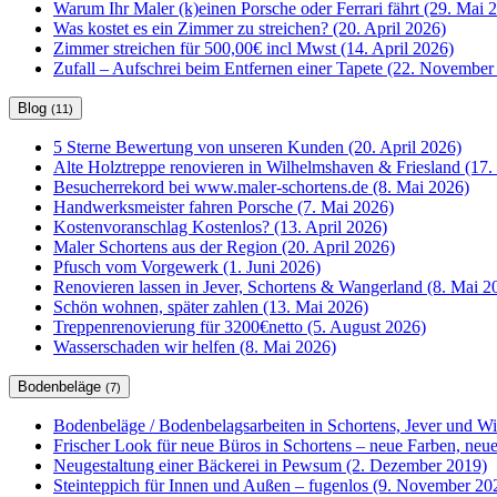
Warum Ihr Maler (k)einen Porsche oder Ferrari fährt (29. Mai 
Was kostet es ein Zimmer zu streichen? (20. April 2026)
Zimmer streichen für 500,00€ incl Mwst (14. April 2026)
Zufall – Aufschrei beim Entfernen einer Tapete (22. November
Blog
(11)
5 Sterne Bewertung von unseren Kunden (20. April 2026)
Alte Holztreppe renovieren in Wilhelmshaven & Friesland (17. 
Besucherrekord bei www.maler-schortens.de (8. Mai 2026)
Handwerksmeister fahren Porsche (7. Mai 2026)
Kostenvoranschlag Kostenlos? (13. April 2026)
Maler Schortens aus der Region (20. April 2026)
Pfusch vom Vorgewerk (1. Juni 2026)
Renovieren lassen in Jever, Schortens & Wangerland (8. Mai 2
Schön wohnen, später zahlen (13. Mai 2026)
Treppenrenovierung für 3200€netto (5. August 2026)
Wasserschaden wir helfen (8. Mai 2026)
Bodenbeläge
(7)
Bodenbeläge / Bodenbelagsarbeiten in Schortens, Jever und W
Frischer Look für neue Büros in Schortens – neue Farben, ne
Neugestaltung einer Bäckerei in Pewsum (2. Dezember 2019)
Steinteppich für Innen und Außen – fugenlos (9. November 20