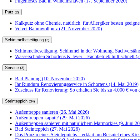
Fugenloses Bad in Wilhelmshaven (17. September 2020)
Putz
(2)
Kalkputz ohne Chemie, natürlich, für Allergiker besten geeign
Velvet Baumwollputz (21. November 2020)
Schimmelbeseitigung
(2)
Schimmelbeseitigung, Schimmel in der Wohnung, Sachverständ
Wasserschaden Schortens & Jever – Fachbetrieb hilft schnell (2
Service
(3)
Bad Planung (10. November 2020)
Ihr Rundum-Renovierungsservice in Schortens (14. Mai 2019)
Zuschuss für Renovierung: So erhalten Sie bis zu 4.000 € von 
Steinteppich
(34)
Außentreppe sanieren (26. Mai 2026)
Außentreppen kaputt? (29. Mai 2026)
Außentreppen sanieren mit natürlichem Marmorkies (9. Juni 20
Bad Steinteppich (27. Mai 2026)
Das Prinzip eines Steinteppichs – erklärt am Beispiel eines Kie