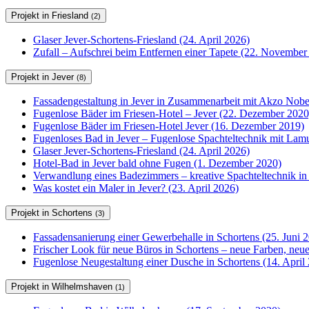
Projekt in Friesland
(2)
Glaser Jever-Schortens-Friesland (24. April 2026)
Zufall – Aufschrei beim Entfernen einer Tapete (22. November
Projekt in Jever
(8)
Fassadengestaltung in Jever in Zusammenarbeit mit Akzo Nobel
Fugenlose Bäder im Friesen-Hotel – Jever (22. Dezember 2020
Fugenlose Bäder im Friesen-Hotel Jever (16. Dezember 2019)
Fugenloses Bad in Jever – Fugenlose Spachteltechnik mit Lam
Glaser Jever-Schortens-Friesland (24. April 2026)
Hotel-Bad in Jever bald ohne Fugen (1. Dezember 2020)
Verwandlung eines Badezimmers – kreative Spachteltechnik in
Was kostet ein Maler in Jever? (23. April 2026)
Projekt in Schortens
(3)
Fassadensanierung einer Gewerbehalle in Schortens (25. Juni 
Frischer Look für neue Büros in Schortens – neue Farben, ne
Fugenlose Neugestaltung einer Dusche in Schortens (14. April
Projekt in Wilhelmshaven
(1)