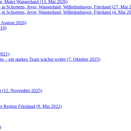
rn, Maler Wangerland (13. Mai 2026)
 in Schortens, Jever, Wangerland, Wilhelmshaven, Friesland (27. Mai 
 in Schortens, Jever, Wangerland, Wilhelmshaven, Friesland (4. Mai 2
. August 2026)
019)
2021)
ns – ein starkes Team wächst weiter (7. Oktober 2025)
et (12. November 2025)
r Region Friesland (9. Mai 2022)
)