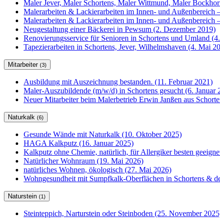
Maler Jever, Maler Schortens, Maler Wittmund, Maler Bockho
Malerarbeiten & Lackierarbeiten im Innen- und Außenbereich –
Malerarbeiten & Lackierarbeiten im Innen- und Außenbereich –
Neugestaltung einer Bäckerei in Pewsum (2. Dezember 2019)
Renovierungsservice für Senioren in Schortens und Umland (4
Tapezierarbeiten in Schortens, Jever, Wilhelmshaven (4. Mai 2
Mitarbeiter
(3)
Ausbildung mit Auszeichnung bestanden. (11. Februar 2021)
Maler-Auszubildende (m/w/d) in Schortens gesucht (6. Januar 
Neuer Mitarbeiter beim Malerbetrieb Erwin Janßen aus Schorte
Naturkalk
(6)
Gesunde Wände mit Naturkalk (10. Oktober 2025)
HAGA Kalkputz (16. Januar 2025)
Kalkputz ohne Chemie, natürlich, für Allergiker besten geeign
Natürlicher Wohnraum (19. Mai 2026)
natürliches Wohnen, ökologisch (27. Mai 2026)
Wohngesundheit mit Sumpfkalk-Oberflächen in Schortens & de
Naturstein
(1)
Steinteppich, Narturstein oder Steinboden (25. November 2025