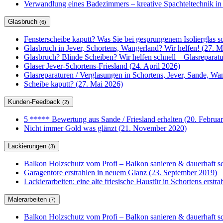
Verwandlung eines Badezimmers – kreative Spachteltechnik in
Glasbruch
(6)
Fensterscheibe kaputt? Was Sie bei gesprungenem Isolierglas so
Glasbruch in Jever, Schortens, Wangerland? Wir helfen! (27. M
Glasbruch? Blinde Scheiben? Wir helfen schnell – Glasrepar
Glaser Jever-Schortens-Friesland (24. April 2026)
Glasreparaturen / Verglasungen in Schortens, Jever, Sande, W
Scheibe kaputt? (27. Mai 2026)
Kunden-Feedback
(2)
5 ***** Bewertung aus Sande / Friesland erhalten (20. Februa
Nicht immer Gold was glänzt (21. November 2020)
Lackierungen
(3)
Balkon Holzschutz vom Profi – Balkon sanieren & dauerhaft sc
Garagentore erstrahlen in neuem Glanz (23. September 2019)
Lackierarbeiten: eine alte friesische Haustür in Schortens erstr
Malerarbeiten
(7)
Balkon Holzschutz vom Profi – Balkon sanieren & dauerhaft sc