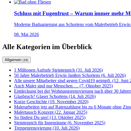
Schluss mit Fugenfrust – Warum immer mehr Men
Moderne Badsanierung aus Schortens vom Malerbetrieb Erwin J
08. Mai 2026
Alle Kategorien im Überblick
Allgemein
(16)
1 Millionen Aufrufe Steinteppich (31. Juli 2026)
50 Jahre Malerbetrieb Erwin Janßen Schortens (6. Juli 2026)
Alle unsere Mitarbeiter sind gegen Covid19 geimpft. (12. Juni 
Auch Maler sind nur Menschen…. (7. Oktober 2025)
Entdeckung bei der Wohnungsrenovierung nach über 30 Jahren
Glasbruch? Glaser Schortens (14. Juli 2026)
Kurze Geschichte (19. November 2020)
Malerarbeiten jetz auf Ratenzahlung bis zu 6 Monate ohne Zin
Malertausch Konzept (22. Januar 2025)
So findest Du uns! (13. Oktober 2025)
Steinteppich für Innenräume (6. November 2025)
Treppenrenovierung (10. Juli 2026)