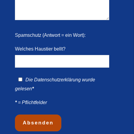
 2026)
ril
Spamschutz (Antwort = ein Wort):
Welches Haustier bellt?
Die
Datenschutzerklärung
wurde
gelesen
*
*
= Pflichtfelder
morkies-