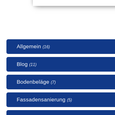
Allgemein
(16)
Blog
(11)
1 Millio
Bodenbeläge
(7)
50 Jahr
5 Stern
Alle uns
Fassadensanierung
(5)
Alte Hol
Auch Ma
Bodenbe