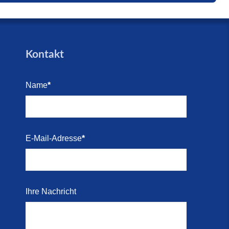
trandes
Blick
e (16.
den für
Kontakt
arkett
Name
*
i 2026)
Kosten-
E-Mail-Adresse
*
i 2026)
 direkt
Ihre Nachricht
r