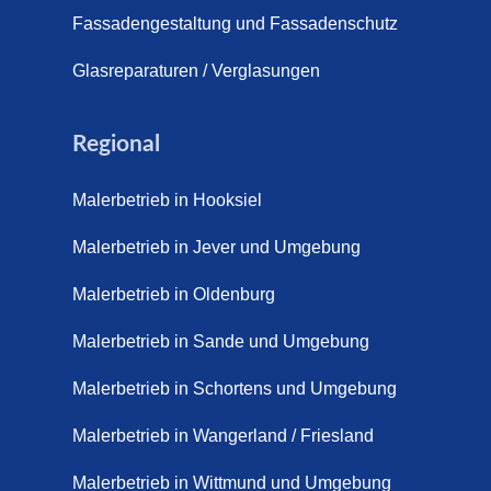
pich für Außentreppen – Vorteile, Kosten und Pflege (9. Juli
Fassadengestaltung und Fassadenschutz
pich im Innenbereich – Natürlich. Modern. Langlebig. (28. Ap
Glasreparaturen / Verglasungen
ppich Schortens (26. Mai 2026)
Regional
ppich Wilhelmshaven (1. Juni 2026)
Malerbetrieb in Hooksiel
 sanieren. (28. Juli 2026)
Malerbetrieb in Jever und Umgebung
enovieren (14. Juli 2026)
aus Friesland, Schortens Jever (17. Juli 2026)
Malerbetrieb in Oldenburg
enovierung in Zetel (7. Juli 2026)
Malerbetrieb in Sande und Umgebung
renovierung mit Steinteppich | Schortens, Wilhelmshaven &
Malerbetrieb in Schortens und Umgebung
d (29. Mai 2026)
Malerbetrieb in Wangerland / Friesland
etter – Wir sanieren Ihre alte Treppe (28. Mai 2026)
Malerbetrieb in Wittmund und Umgebung
retter aus Schortens – Mit modernen Steinteppich- und Mar