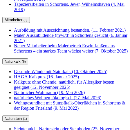
Tapezierarbeiten in Schortens, Jever, Wilhelmshaven (4. Mai
2019)
Mitarbeiter
(3)
Ausbildung mit Auszeichnung bestanden. (11. Februar 2021)
Maler-Auszubildende (m/w/d) in Schortens gesucht (6. Januar
2021)
Neuer Mitarbeiter beim Malerbetrieb Erwin Janßen aus
Schortens – ein starkes Team wächst weiter (7. Oktober 2025)
Naturkalk
(6)
Gesunde Wände mit Naturkalk (10. Oktober 2025)
HAGA Kalkputz (16. Januar 2025)
Kalkputz ohne Chemie, natürlich, für Allergiker besten
geeignet (12. November 2025)
Natürlicher Wohnraum (19. Mai 2026)
natürliches Wohnen, ökologisch (27. Mai 2026)
Wohngesundheit mit Sumpfkalk-Oberflächen in Schortens &
der Region Friesland (9. Mai 2022)
Naturstein
(1)
Steinteppich, Narturstein oder Steinboden (25. November