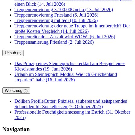
einen Blick (14. Juli 2026)
Treppenrenovierung 3.100,00€ netto (13. Juli 2026)
Treppenrenovierung Friesland (6. Juli 2026)
Treppenrenovierung mit fedi (10. Juli 2026)
Treppenrenovierung oder neue Treppe im Innenbereich? Der
große Kosten-Vergleich (14. Juli 2026)
Treppenretter.de – Aus alt wird WOW! (6. Juli 2026)
Treppensanierung Friesland (2. Juli 2026)
Urlaub
(2)
Das Prinzip eines Steinteppichs – erklärt am Beispiel eines
Kieselstrandes (19. Juni 2026)
Urlaub im Steinteppich-Modus: Wie ich Griechenland
„repariert“ habe (16. Juni 2026)
Werkzeug
(2)
Döllken ProfileCutter: Präzises, sauberes und zeitsparendes
Schneiden für Sockelleisten (7. Oktober 2025)
Professionelle Feuchtigkeitsmessung im Estrich (31. Oktober
2025)
Navigation