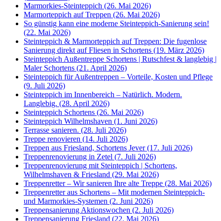
Marmorkies-Steinteppich (26. Mai 2026)
Marmorteppich auf Treppen (26. Mai 2026)
So günstig kann eine moderne Steinteppich-Sanierung sein!
(22. Mai 2026)
Steinteppich & Marmorteppich auf Treppen: Die fugenlose
Sanierung direkt auf Fliesen in Schortens (19. März 2026)
Steinteppich Außentreppe Schortens | Rutschfest & langlebig |
Maler Schortens (21. April 2026)
Steinteppich für Außentreppen – Vorteile, Kosten und Pflege
(9. Juli 2026)
Steinteppich im Innenbereich – Natürlich. Modern.
Langlebig. (28. April 2026)
Steinteppich Schortens (26. Mai 2026)
Steinteppich Wilhelmshaven (1. Juni 2026)
Terrasse sanieren. (28. Juli 2026)
Treppe renovieren (14. Juli 2026)
Treppen aus Friesland, Schortens Jever (17. Juli 2026)
Treppenrenovierung in Zetel (7. Juli 2026)
Treppenrenovierung mit Steinteppich | Schortens,
Wilhelmshaven & Friesland (29. Mai 2026)
Treppenretter – Wir sanieren Ihre alte Treppe (28. Mai 2026)
Treppenretter aus Schortens – Mit modernen Steinteppich-
und Marmorkies-Systemen (2. Juni 2026)
Treppensanierung Aktionswochen (2. Juli 2026)
Treppensanierung Friesland (22. Mai 2026)