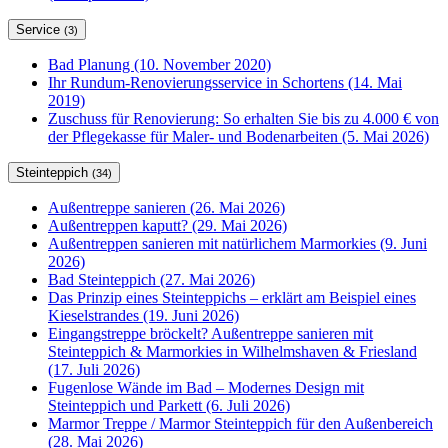
Service
(3)
Bad Planung (10. November 2020)
Ihr Rundum-Renovierungsservice in Schortens (14. Mai
2019)
Zuschuss für Renovierung: So erhalten Sie bis zu 4.000 € von
der Pflegekasse für Maler- und Bodenarbeiten (5. Mai 2026)
Steinteppich
(34)
Außentreppe sanieren (26. Mai 2026)
Außentreppen kaputt? (29. Mai 2026)
Außentreppen sanieren mit natürlichem Marmorkies (9. Juni
2026)
Bad Steinteppich (27. Mai 2026)
Das Prinzip eines Steinteppichs – erklärt am Beispiel eines
Kieselstrandes (19. Juni 2026)
Eingangstreppe bröckelt? Außentreppe sanieren mit
Steinteppich & Marmorkies in Wilhelmshaven & Friesland
(17. Juli 2026)
Fugenlose Wände im Bad – Modernes Design mit
Steinteppich und Parkett (6. Juli 2026)
Marmor Treppe / Marmor Steinteppich für den Außenbereich
(28. Mai 2026)