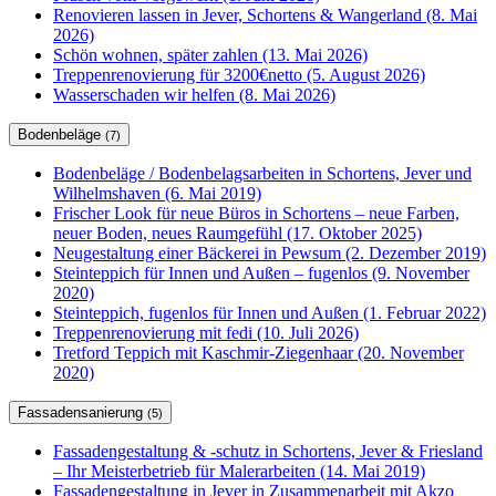
Renovieren lassen in Jever, Schortens & Wangerland (8. Mai
2026)
Schön wohnen, später zahlen (13. Mai 2026)
Treppenrenovierung für 3200€netto (5. August 2026)
Wasserschaden wir helfen (8. Mai 2026)
Bodenbeläge
(7)
Bodenbeläge / Bodenbelagsarbeiten in Schortens, Jever und
Wilhelmshaven (6. Mai 2019)
Frischer Look für neue Büros in Schortens – neue Farben,
neuer Boden, neues Raumgefühl (17. Oktober 2025)
Neugestaltung einer Bäckerei in Pewsum (2. Dezember 2019)
Steinteppich für Innen und Außen – fugenlos (9. November
2020)
Steinteppich, fugenlos für Innen und Außen (1. Februar 2022)
Treppenrenovierung mit fedi (10. Juli 2026)
Tretford Teppich mit Kaschmir-Ziegenhaar (20. November
2020)
Fassadensanierung
(5)
Fassadengestaltung & -schutz in Schortens, Jever & Friesland
– Ihr Meisterbetrieb für Malerarbeiten (14. Mai 2019)
Fassadengestaltung in Jever in Zusammenarbeit mit Akzo