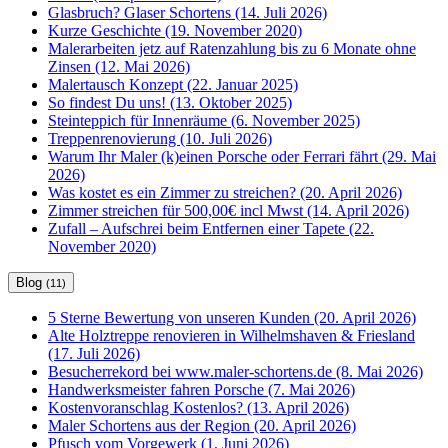
Glasbruch? Glaser Schortens (14. Juli 2026)
Kurze Geschichte (19. November 2020)
Malerarbeiten jetz auf Ratenzahlung bis zu 6 Monate ohne
Zinsen (12. Mai 2026)
Malertausch Konzept (22. Januar 2025)
So findest Du uns! (13. Oktober 2025)
Steinteppich für Innenräume (6. November 2025)
Treppenrenovierung (10. Juli 2026)
Warum Ihr Maler (k)einen Porsche oder Ferrari fährt (29. Mai
2026)
Was kostet es ein Zimmer zu streichen? (20. April 2026)
Zimmer streichen für 500,00€ incl Mwst (14. April 2026)
Zufall – Aufschrei beim Entfernen einer Tapete (22.
November 2020)
Blog
(11)
5 Sterne Bewertung von unseren Kunden (20. April 2026)
Alte Holztreppe renovieren in Wilhelmshaven & Friesland
(17. Juli 2026)
Besucherrekord bei www.maler-schortens.de (8. Mai 2026)
Handwerksmeister fahren Porsche (7. Mai 2026)
Kostenvoranschlag Kostenlos? (13. April 2026)
Maler Schortens aus der Region (20. April 2026)
Pfusch vom Vorgewerk (1. Juni 2026)