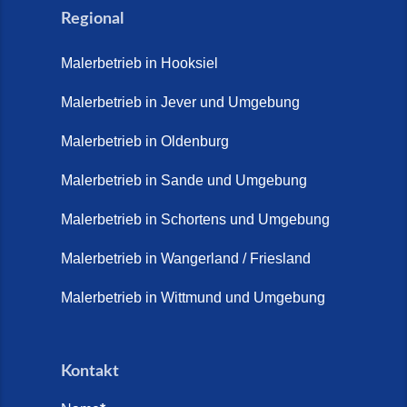
Natürlich. Modern. Langlebig.
Regional
(28. April 2026)
Malerbetrieb in Hooksiel
Steinteppich Schortens (26. Mai
2026)
Malerbetrieb in Jever und Umgebung
Steinteppich Wilhelmshaven (1.
Malerbetrieb in Oldenburg
Juni 2026)
Malerbetrieb in Sande und Umgebung
Terrasse sanieren. (28. Juli
2026)
Malerbetrieb in Schortens und Umgebung
Treppe renovieren (14. Juli
Malerbetrieb in Wangerland / Friesland
2026)
Malerbetrieb in Wittmund und Umgebung
Treppen aus Friesland,
Schortens Jever (17. Juli 2026)
Kontakt
Treppenrenovierung in Zetel (7.
Juli 2026)