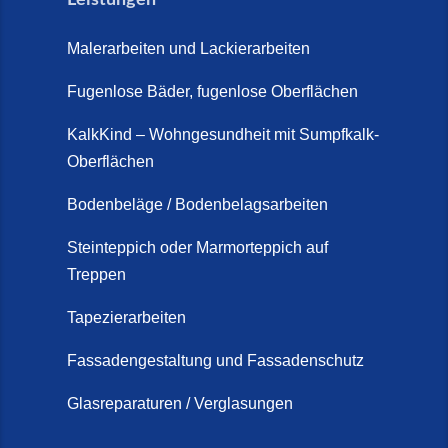
So günstig kann eine moderne
Steinteppich-Sanierung sein!
Malerarbeiten und Lackierarbeiten
(22. Mai 2026)
Fugenlose Bäder, fugenlose Oberflächen
Steinteppich & Marmorteppich
auf Treppen: Die fugenlose
KalkKind – Wohngesundheit mit Sumpfkalk-
Sanierung direkt auf Fliesen in
Oberflächen
Schortens (19. März 2026)
Bodenbeläge / Bodenbelagsarbeiten
Steinteppich Außentreppe
Schortens | Rutschfest &
Steinteppich oder Marmorteppich auf
Treppen
langlebig | Maler Schortens (21.
April 2026)
Tapezierarbeiten
Steinteppich für Außentreppen –
Fassadengestaltung und Fassadenschutz
Vorteile, Kosten und Pflege (9.
Juli 2026)
Glasreparaturen / Verglasungen
Steinteppich im Innenbereich –