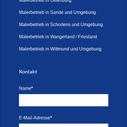
Malerbetrieb in Oldenburg
Juni 2026)
Malerbetrieb in Sande und Umgebung
Terrasse sanieren. (28. Juli
2026)
Malerbetrieb in Schortens und Umgebung
Treppe renovieren (14. Juli
Malerbetrieb in Wangerland / Friesland
2026)
Malerbetrieb in Wittmund und Umgebung
Treppen aus Friesland,
Schortens Jever (17. Juli 2026)
Kontakt
Treppenrenovierung in Zetel (7.
Juli 2026)
Name
*
Treppenrenovierung mit
Steinteppich | Schortens,
Wilhelmshaven & Friesland (29.
Mai 2026)
E-Mail-Adresse
*
Treppenretter – Wir sanieren