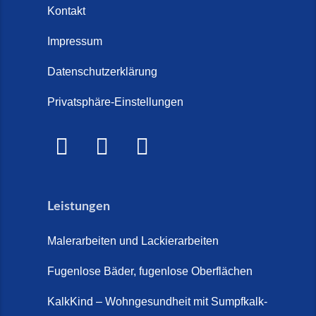
Steinteppich und Parkett (6. Juli
Kontakt
Treppenrenovierung oder neue
2026)
Treppe im Innenbereich? Der
Impressum
Marmor Treppe / Marmor
große Kosten-Vergleich (14. Juli
Steinteppich für den
Datenschutzerklärung
2026)
Außenbereich (28. Mai 2026)
Privatsphäre-Einstellungen
Treppenretter.de – Aus alt wird
Marmorkies-Steinteppich (26.
WOW! (6. Juli 2026)
Mai 2026)
Treppensanierung Friesland (2.
Marmorteppich auf Treppen (26.
Juli 2026)
Mai 2026)
Leistungen
So günstig kann eine moderne
Steinteppich-Sanierung sein!
Malerarbeiten und Lackierarbeiten
(22. Mai 2026)
Fugenlose Bäder, fugenlose Oberflächen
Steinteppich & Marmorteppich
auf Treppen: Die fugenlose
KalkKind – Wohngesundheit mit Sumpfkalk-
Sanierung direkt auf Fliesen in