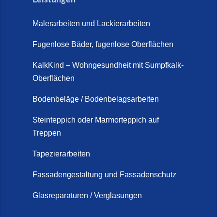
So günstig kann eine moderne
Steinteppich-Sanierung sein!
Malerarbeiten und Lackierarbeiten
(22. Mai 2026)
Fugenlose Bäder, fugenlose Oberflächen
Steinteppich & Marmorteppich
auf Treppen: Die fugenlose
KalkKind – Wohngesundheit mit Sumpfkalk-
Sanierung direkt auf Fliesen in
Oberflächen
Schortens (19. März 2026)
Bodenbeläge / Bodenbelagsarbeiten
Steinteppich Außentreppe
Schortens | Rutschfest &
Steinteppich oder Marmorteppich auf
Treppen
langlebig | Maler Schortens (21.
April 2026)
Tapezierarbeiten
Steinteppich für Außentreppen –
Fassadengestaltung und Fassadenschutz
Vorteile, Kosten und Pflege (9.
Juli 2026)
Glasreparaturen / Verglasungen
Steinteppich im Innenbereich –