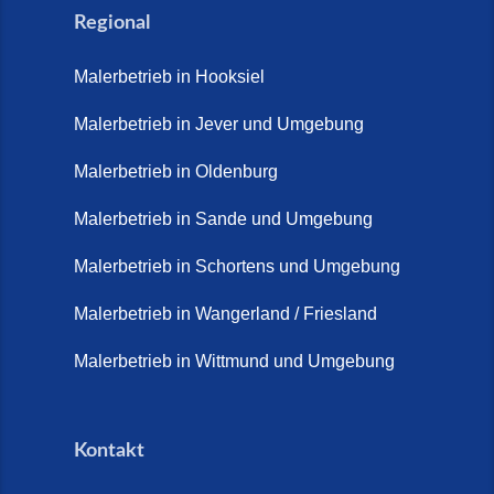
Natürlich. Modern. Langlebig.
Regional
(28. April 2026)
Malerbetrieb in Hooksiel
Steinteppich Schortens (26. Mai
2026)
Malerbetrieb in Jever und Umgebung
Steinteppich Wilhelmshaven (1.
Malerbetrieb in Oldenburg
Juni 2026)
Malerbetrieb in Sande und Umgebung
Terrasse sanieren. (28. Juli
2026)
Malerbetrieb in Schortens und Umgebung
Treppe renovieren (14. Juli
Malerbetrieb in Wangerland / Friesland
2026)
Malerbetrieb in Wittmund und Umgebung
Treppen aus Friesland,
Schortens Jever (17. Juli 2026)
Kontakt
Treppenrenovierung in Zetel (7.
Juli 2026)