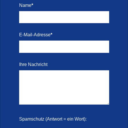
Name
*
Treppenrenovierung mit
Steinteppich | Schortens,
Wilhelmshaven & Friesland (29.
Mai 2026)
E-Mail-Adresse
*
Treppenretter – Wir sanieren
Ihre alte Treppe (28. Mai 2026)
Treppenretter aus Schortens –
Ihre Nachricht
Mit modernen Steinteppich- und
Marmorkies-Systemen (2. Juni
2026)
Treppensanierung
Aktionswochen (2. Juli 2026)
Treppensanierung Friesland (22.
Spamschutz (Antwort = ein Wort):
Mai 2026)