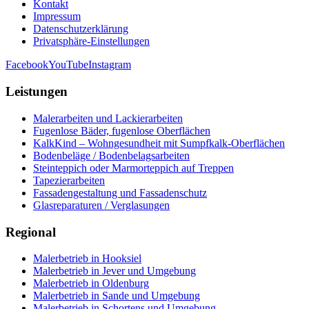
Kontakt
Impressum
Datenschutzerklärung
Privatsphäre-Einstellungen
Facebook
YouTube
Instagram
Leistungen
Malerarbeiten und Lackierarbeiten
Fugenlose Bäder, fugenlose Oberflächen
KalkKind – Wohngesundheit mit Sumpfkalk-Oberflächen
Bodenbeläge / Bodenbelagsarbeiten
Steinteppich oder Marmorteppich auf Treppen
Tapezierarbeiten
Fassadengestaltung und Fassadenschutz
Glasreparaturen / Verglasungen
Regional
Malerbetrieb in Hooksiel
Malerbetrieb in Jever und Umgebung
Malerbetrieb in Oldenburg
Malerbetrieb in Sande und Umgebung
Malerbetrieb in Schortens und Umgebung