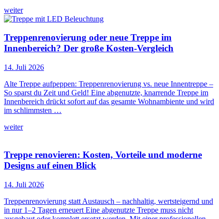
weiter
Treppenrenovierung oder neue Treppe im
Innenbereich? Der große Kosten-Vergleich
14. Juli 2026
Alte Treppe aufpeppen: Treppenrenovierung vs. neue Innentreppe –
So sparst du Zeit und Geld! Eine abgenutzte, knarrende Treppe im
Innenbereich drückt sofort auf das gesamte Wohnambiente und wird
im schlimmsten …
weiter
Treppe renovieren: Kosten, Vorteile und moderne
Designs auf einen Blick
14. Juli 2026
Treppenrenovierung statt Austausch – nachhaltig, wertsteigernd und
in nur 1–2 Tagen erneuert Eine abgenutzte Treppe muss nicht
ausgebaut oder komplett ersetzt werden. Mit einer professionellen