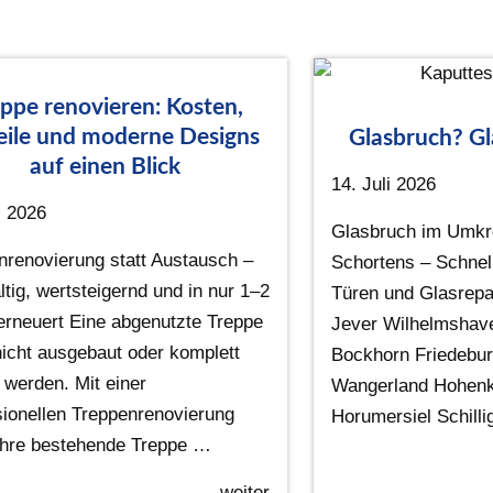
ppe renovieren: Kosten,
eile und moderne Designs
Glasbruch? Gl
auf einen Blick
14. Juli 2026
i 2026
Glasbruch im Umkr
nrenovierung statt Austausch –
Schortens – Schnell
tig, wertsteigernd und in nur 1–2
Türen und Glasrepa
erneuert Eine abgenutzte Treppe
Jever Wilhelmshave
icht ausgebaut oder komplett
Bockhorn Friedebu
 werden. Mit einer
Wangerland Hohenk
sionellen Treppenrenovierung
Horumersiel Schill
 Ihre bestehende Treppe …
weiter