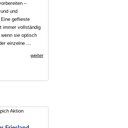
vorbereiten –
rund und
Eine geflieste
t immer vollständig
 wenn sie optisch
oder einzelne …
weiter
s Friesland,