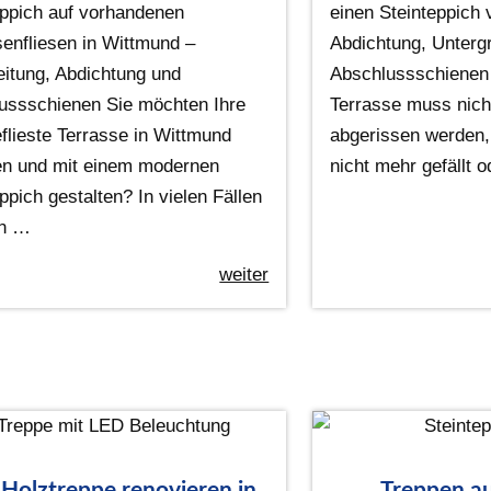
eppich auf vorhandenen
einen Steinteppich 
senfliesen in Wittmund –
Abdichtung, Unterg
eitung, Abdichtung und
Abschlussschienen 
ussschienen Sie möchten Ihre
Terrasse muss nich
eflieste Terrasse in Wittmund
abgerissen werden,
en und mit einem modernen
nicht mehr gefällt 
ppich gestalten? In vielen Fällen
n …
weiter
 Holztreppe renovieren in
Treppen au