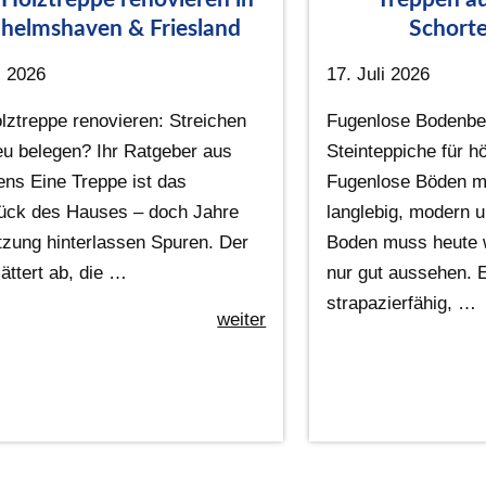
helmshaven & Friesland
Schorte
i 2026
17. Juli 2026
lztreppe renovieren: Streichen
Fugenlose Bodenbe
eu belegen? Ihr Ratgeber aus
Steinteppiche für 
ens Eine Treppe ist das
Fugenlose Böden mi
ück des Hauses – doch Jahre
langlebig, modern u
tzung hinterlassen Spuren. Der
Boden muss heute w
ättert ab, die …
nur gut aussehen. E
strapazierfähig, …
weiter