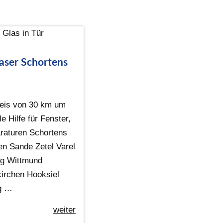
aser Schortens
eis von 30 km um
e Hilfe für Fenster,
raturen Schortens
n Sande Zetel Varel
rg Wittmund
irchen Hooksiel
ig …
weiter