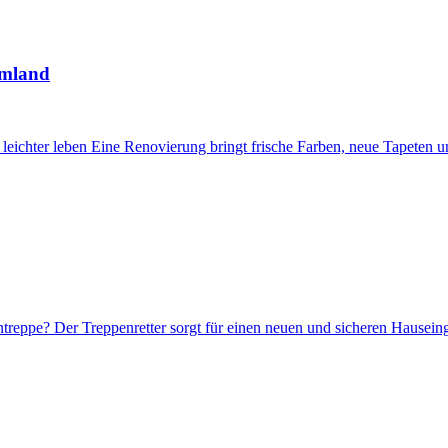
Umland
ichter leben Eine Renovierung bringt frische Farben, neue Tapeten und
treppe? Der Treppenretter sorgt für einen neuen und sicheren Hausein