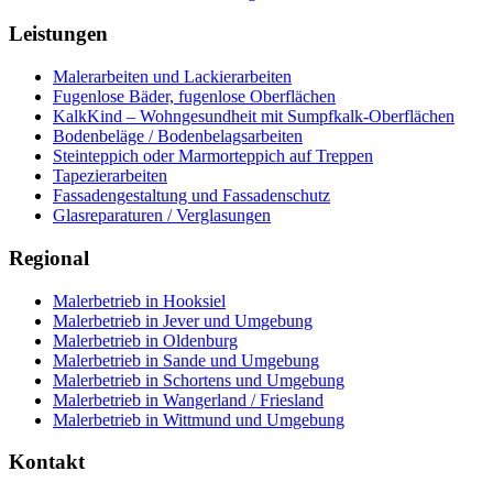
Leistungen
Malerarbeiten und Lackierarbeiten
Fugenlose Bäder, fugenlose Oberflächen
KalkKind – Wohngesundheit mit Sumpfkalk-Oberflächen
Bodenbeläge / Bodenbelagsarbeiten
Steinteppich oder Marmorteppich auf Treppen
Tapezierarbeiten
Fassadengestaltung und Fassadenschutz
Glasreparaturen / Verglasungen
Regional
Malerbetrieb in Hooksiel
Malerbetrieb in Jever und Umgebung
Malerbetrieb in Oldenburg
Malerbetrieb in Sande und Umgebung
Malerbetrieb in Schortens und Umgebung
Malerbetrieb in Wangerland / Friesland
Malerbetrieb in Wittmund und Umgebung
Kontakt