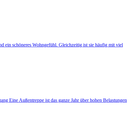
 ein schöneres Wohngefühl. Gleichzeitig ist sie häufig mit viel
gang Eine Außentreppe ist das ganze Jahr über hohen Belastungen