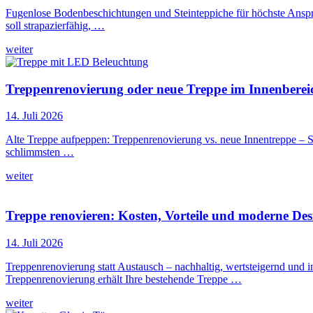
Fugenlose Bodenbeschichtungen und Steinteppiche für höchste Ansprü
soll strapazierfähig, …
weiter
Treppenrenovierung oder neue Treppe im Innenbereic
14. Juli 2026
Alte Treppe aufpeppen: Treppenrenovierung vs. neue Innentreppe – S
schlimmsten …
weiter
Treppe renovieren: Kosten, Vorteile und moderne Desi
14. Juli 2026
Treppenrenovierung statt Austausch – nachhaltig, wertsteigernd und i
Treppenrenovierung erhält Ihre bestehende Treppe …
weiter