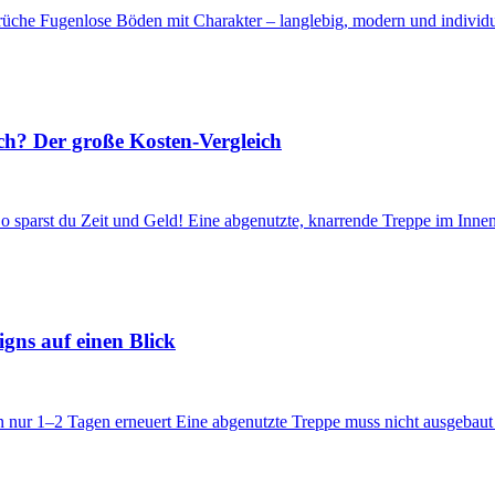
che Fugenlose Böden mit Charakter – langlebig, modern und individuel
h? Der große Kosten-Vergleich
o sparst du Zeit und Geld! Eine abgenutzte, knarrende Treppe im Inne
gns auf einen Blick
n nur 1–2 Tagen erneuert Eine abgenutzte Treppe muss nicht ausgebaut 