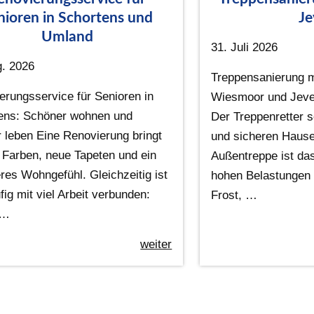
nioren in Schortens und
Je
Umland
31. Juli 2026
g. 2026
Treppensanierung mi
erungsservice für Senioren in
Wiesmoor und Jeve
ens: Schöner wohnen und
Der Treppenretter s
r leben Eine Renovierung bringt
und sicheren Hause
e Farben, neue Tapeten und ein
Außentreppe ist da
res Wohngefühl. Gleichzeitig ist
hohen Belastungen 
fig mit viel Arbeit verbunden:
Frost, …
 …
weiter