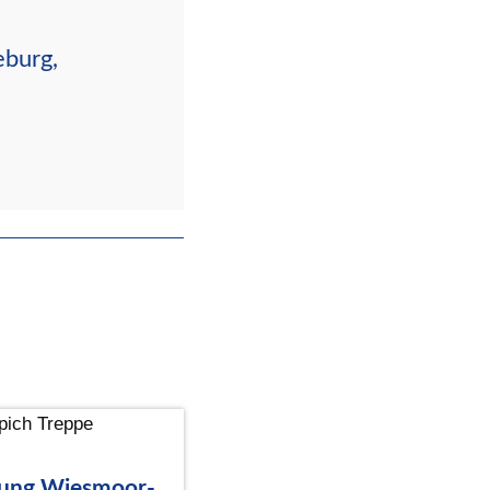
eburg,
rung Wiesmoor-