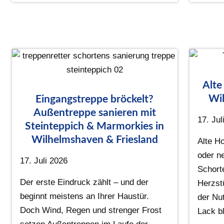
Alte
Wil
Eingangstreppe bröckelt?
Außentreppe sanieren mit
17. Jul
Steinteppich & Marmorkies in
Wilhelmshaven & Friesland
Alte Ho
oder n
17. Juli 2026
Schort
Der erste Eindruck zählt – und der
Herzst
beginnt meistens an Ihrer Haustür.
der Nu
Doch Wind, Regen und strenger Frost
Lack bl