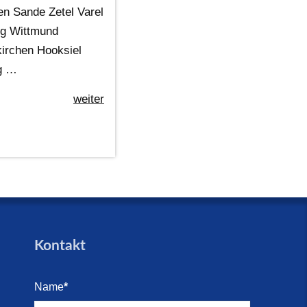
n Sande Zetel Varel
rg Wittmund
irchen Hooksiel
ig …
weiter
Kontakt
Name
*