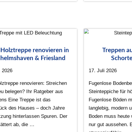
 Holztreppe renovieren in
Treppen au
helmshaven & Friesland
Schorte
i 2026
17. Juli 2026
lztreppe renovieren: Streichen
Fugenlose Bodenbe
eu belegen? Ihr Ratgeber aus
Steinteppiche für 
ens Eine Treppe ist das
Fugenlose Böden mi
ück des Hauses – doch Jahre
langlebig, modern u
tzung hinterlassen Spuren. Der
Boden muss heute w
ättert ab, die …
nur gut aussehen. E