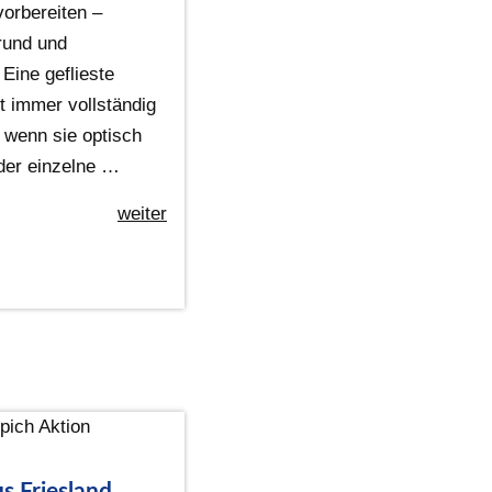
vorbereiten –
rund und
Eine geflieste
t immer vollständig
 wenn sie optisch
oder einzelne …
weiter
s Friesland,