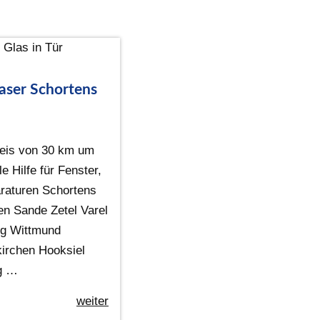
aser Schortens
eis von 30 km um
e Hilfe für Fenster,
raturen Schortens
n Sande Zetel Varel
rg Wittmund
irchen Hooksiel
ig …
weiter