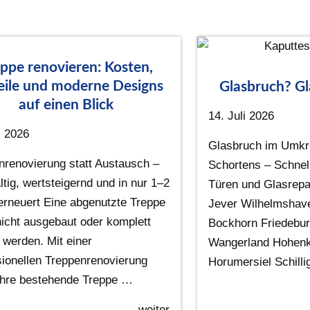
ppe renovieren: Kosten,
eile und moderne Designs
Glasbruch? Gl
auf einen Blick
14. Juli 2026
i 2026
Glasbruch im Umkr
nrenovierung statt Austausch –
Schortens – Schnell
tig, wertsteigernd und in nur 1–2
Türen und Glasrepa
erneuert Eine abgenutzte Treppe
Jever Wilhelmshave
icht ausgebaut oder komplett
Bockhorn Friedebu
 werden. Mit einer
Wangerland Hohenk
sionellen Treppenrenovierung
Horumersiel Schill
 Ihre bestehende Treppe …
weiter