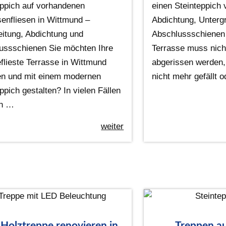
eppich auf vorhandenen
einen Steinteppich 
senfliesen in Wittmund –
Abdichtung, Unterg
eitung, Abdichtung und
Abschlussschienen 
ussschienen Sie möchten Ihre
Terrasse muss nich
eflieste Terrasse in Wittmund
abgerissen werden,
en und mit einem modernen
nicht mehr gefällt 
ppich gestalten? In vielen Fällen
n …
weiter
 Holztreppe renovieren in
Treppen au