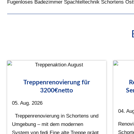
Fugenloses Badezimmer Spachteltechnik Schortens Ostf
Treppenrenovierung für
R
3200€netto
Se
05. Aug. 2026
04. Au
Treppenrenovierung in Schortens und
Renovi
Umgebung – mit dem modernen
Schort
System von fedi Eine alte Treppe prägt