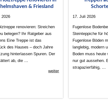
helmshaven & Friesland
Schorte
i 2026
17. Juli 2026
lztreppe renovieren: Streichen
Fugenlose Bodenbe
eu belegen? Ihr Ratgeber aus
Steinteppiche für 
ens Eine Treppe ist das
Fugenlose Böden mi
ück des Hauses – doch Jahre
langlebig, modern u
tzung hinterlassen Spuren. Der
Boden muss heute w
ättert ab, die …
nur gut aussehen. E
strapazierfähig, …
weiter