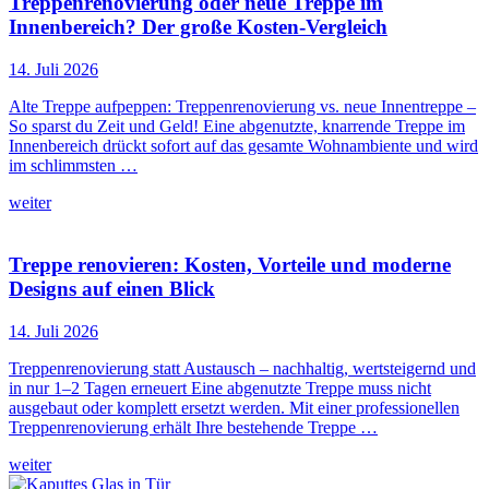
Treppenrenovierung oder neue Treppe im
Innenbereich? Der große Kosten-Vergleich
14. Juli 2026
Alte Treppe aufpeppen: Treppenrenovierung vs. neue Innentreppe –
So sparst du Zeit und Geld! Eine abgenutzte, knarrende Treppe im
Innenbereich drückt sofort auf das gesamte Wohnambiente und wird
im schlimmsten …
weiter
Treppe renovieren: Kosten, Vorteile und moderne
Designs auf einen Blick
14. Juli 2026
Treppenrenovierung statt Austausch – nachhaltig, wertsteigernd und
in nur 1–2 Tagen erneuert Eine abgenutzte Treppe muss nicht
ausgebaut oder komplett ersetzt werden. Mit einer professionellen
Treppenrenovierung erhält Ihre bestehende Treppe …
weiter