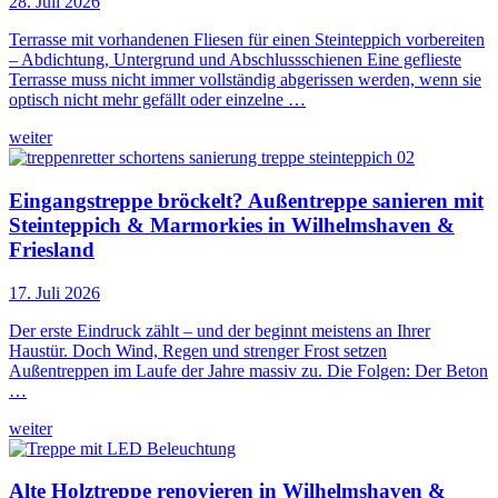
28. Juli 2026
Terrasse mit vorhandenen Fliesen für einen Steinteppich vorbereiten
– Abdichtung, Untergrund und Abschlussschienen Eine geflieste
Terrasse muss nicht immer vollständig abgerissen werden, wenn sie
optisch nicht mehr gefällt oder einzelne …
weiter
Eingangstreppe bröckelt? Außentreppe sanieren mit
Steinteppich & Marmorkies in Wilhelmshaven &
Friesland
17. Juli 2026
Der erste Eindruck zählt – und der beginnt meistens an Ihrer
Haustür. Doch Wind, Regen und strenger Frost setzen
Außentreppen im Laufe der Jahre massiv zu. Die Folgen: Der Beton
…
weiter
Alte Holztreppe renovieren in Wilhelmshaven &