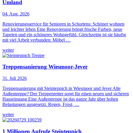
Umland
04. Aug. 2026
Renovierungsservice für Senioren in Schortens: Schöner wohnen
und leichter leben Eine Renovierung bringt frische Farben, neue
Tapeten und ein schöneres Wohngefühl. Gleichzeitig ist sie häufig
mit viel Arbeit verbunden: Möbel …
weiter
Treppensanierung Wiesmoor-Jever
31. Juli 2026
Treppensanierung mit Steinteppich in Wiesmoor und Jever Alte
Außentreppe? Der Treppenretter sorgt für einen neuen und sicheren
Hauseingang Eine Außentreppe ist das ganze Jahr über hohen
Belastungen ausgesetzt. Regen, Frost, …
weiter
1 Millionen Aufrufe Steinteppich