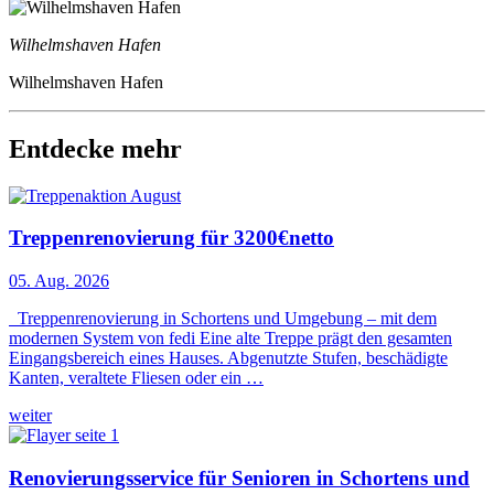
Wilhelmshaven Hafen
Wilhelmshaven Hafen
Entdecke mehr
Treppenrenovierung für 3200€netto
05. Aug. 2026
Treppenrenovierung in Schortens und Umgebung – mit dem
modernen System von fedi Eine alte Treppe prägt den gesamten
Eingangsbereich eines Hauses. Abgenutzte Stufen, beschädigte
Kanten, veraltete Fliesen oder ein …
weiter
Renovierungsservice für Senioren in Schortens und