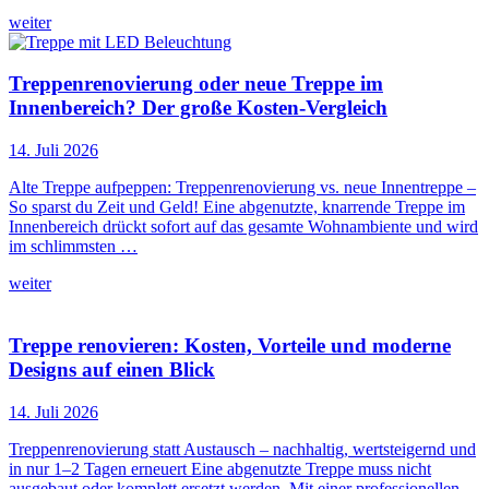
weiter
Treppenrenovierung oder neue Treppe im
Innenbereich? Der große Kosten-Vergleich
14. Juli 2026
Alte Treppe aufpeppen: Treppenrenovierung vs. neue Innentreppe –
So sparst du Zeit und Geld! Eine abgenutzte, knarrende Treppe im
Innenbereich drückt sofort auf das gesamte Wohnambiente und wird
im schlimmsten …
weiter
Treppe renovieren: Kosten, Vorteile und moderne
Designs auf einen Blick
14. Juli 2026
Treppenrenovierung statt Austausch – nachhaltig, wertsteigernd und
in nur 1–2 Tagen erneuert Eine abgenutzte Treppe muss nicht
ausgebaut oder komplett ersetzt werden. Mit einer professionellen