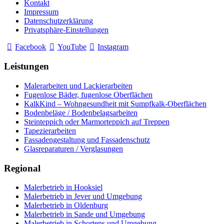
Kontakt
Impressum
Datenschutzerklärung
Privatsphäre-Einstellungen
Facebook
YouTube
Instagram
Leistungen
Malerarbeiten und Lackierarbeiten
Fugenlose Bäder, fugenlose Oberflächen
KalkKind – Wohngesundheit mit Sumpfkalk-Oberflächen
Bodenbeläge / Bodenbelagsarbeiten
Steinteppich oder Marmorteppich auf Treppen
Tapezierarbeiten
Fassadengestaltung und Fassadenschutz
Glasreparaturen / Verglasungen
Regional
Malerbetrieb in Hooksiel
Malerbetrieb in Jever und Umgebung
Malerbetrieb in Oldenburg
Malerbetrieb in Sande und Umgebung
Malerbetrieb in Schortens und Umgebung