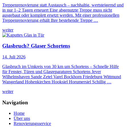
Treppenrenovierung statt Austausch – nachhaltig, wertsteigernd und
in nur 1–2 Tagen erneuert Eine abgenutzte Treppe muss nicht
ausgebaut oder komplett ersetzt werden. Mit einer professionellen
Treppenrenovierung erhält Ihre bestehende Treppe …
weiter
Glasbruch? Glaser Schortens
14. Juli 2026
Glasbruch im Umkreis von 30 km um Schortens – Schnelle Hilfe
für Fenster, Türen und Glasreparaturen Schortens Jever
Wilhelmshaven Sande Zetel Varel Bockhorn Friedeburg Wittmund
Wangerland Hohenkirchen Hooksiel Horumersiel Schillig …
weiter
Navigation
Home
Über uns
Renovierungsservice