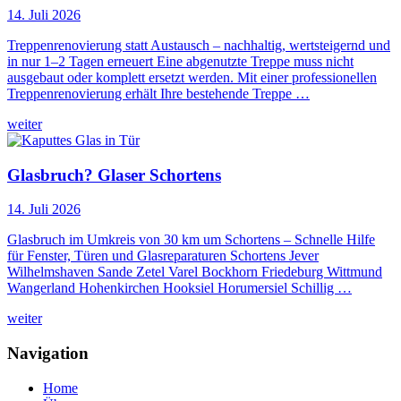
14. Juli 2026
Treppenrenovierung statt Austausch – nachhaltig, wertsteigernd und
in nur 1–2 Tagen erneuert Eine abgenutzte Treppe muss nicht
ausgebaut oder komplett ersetzt werden. Mit einer professionellen
Treppenrenovierung erhält Ihre bestehende Treppe …
weiter
Glasbruch? Glaser Schortens
14. Juli 2026
Glasbruch im Umkreis von 30 km um Schortens – Schnelle Hilfe
für Fenster, Türen und Glasreparaturen Schortens Jever
Wilhelmshaven Sande Zetel Varel Bockhorn Friedeburg Wittmund
Wangerland Hohenkirchen Hooksiel Horumersiel Schillig …
weiter
Navigation
Home