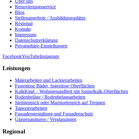
Über uns
Renovierungsservice
Blog
Stellenangebote / Ausbildungsplätze
Regional
Kontakt
Impressum
Datenschutzerklärung
Privatsphäre-Einstellungen
Facebook
YouTube
Instagram
Leistungen
Malerarbeiten und Lackierarbeiten
Fugenlose Bäder, fugenlose Oberflächen
KalkKind – Wohngesundheit mit Sumpfkalk-Oberflächen
Bodenbeläge / Bodenbelagsarbeiten
Steinteppich oder Marmorteppich auf Treppen
Tapezierarbeiten
Fassadengestaltung und Fassadenschutz
Glasreparaturen / Verglasungen
Regional