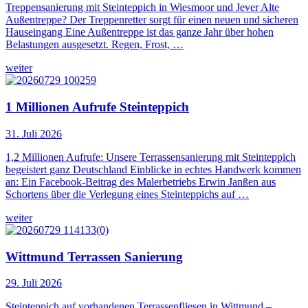
Treppensanierung mit Steinteppich in Wiesmoor und Jever Alte
Außentreppe? Der Treppenretter sorgt für einen neuen und sicheren
Hauseingang Eine Außentreppe ist das ganze Jahr über hohen
Belastungen ausgesetzt. Regen, Frost, …
weiter
1 Millionen Aufrufe Steinteppich
31. Juli 2026
1,2 Millionen Aufrufe: Unsere Terrassensanierung mit Steinteppich
begeistert ganz Deutschland Einblicke in echtes Handwerk kommen
an: Ein Facebook-Beitrag des Malerbetriebs Erwin Janßen aus
Schortens über die Verlegung eines Steinteppichs auf …
weiter
Wittmund Terrassen Sanierung
29. Juli 2026
Steinteppich auf vorhandenen Terrassenfliesen in Wittmund –