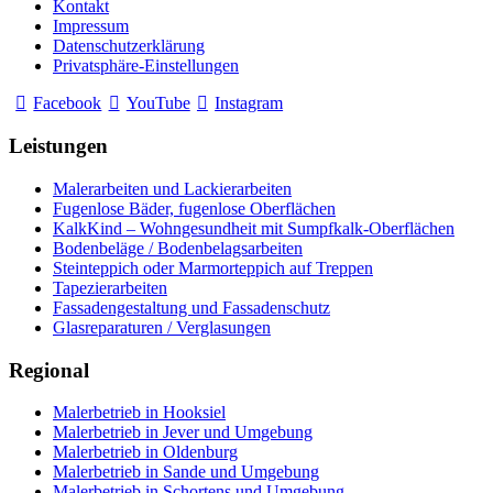
Kontakt
Impressum
Datenschutzerklärung
Privatsphäre-Einstellungen
Facebook
YouTube
Instagram
Leistungen
Malerarbeiten und Lackierarbeiten
Fugenlose Bäder, fugenlose Oberflächen
KalkKind – Wohngesundheit mit Sumpfkalk-Oberflächen
Bodenbeläge / Bodenbelagsarbeiten
Steinteppich oder Marmorteppich auf Treppen
Tapezierarbeiten
Fassadengestaltung und Fassadenschutz
Glasreparaturen / Verglasungen
Regional
Malerbetrieb in Hooksiel
Malerbetrieb in Jever und Umgebung
Malerbetrieb in Oldenburg
Malerbetrieb in Sande und Umgebung
Malerbetrieb in Schortens und Umgebung