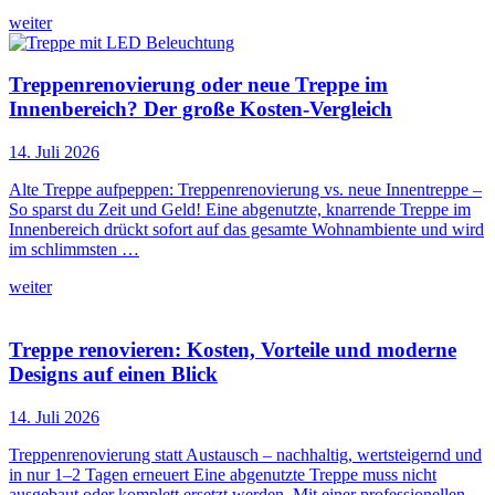
weiter
Treppenrenovierung oder neue Treppe im
Innenbereich? Der große Kosten-Vergleich
14. Juli 2026
Alte Treppe aufpeppen: Treppenrenovierung vs. neue Innentreppe –
So sparst du Zeit und Geld! Eine abgenutzte, knarrende Treppe im
Innenbereich drückt sofort auf das gesamte Wohnambiente und wird
im schlimmsten …
weiter
Treppe renovieren: Kosten, Vorteile und moderne
Designs auf einen Blick
14. Juli 2026
Treppenrenovierung statt Austausch – nachhaltig, wertsteigernd und
in nur 1–2 Tagen erneuert Eine abgenutzte Treppe muss nicht
ausgebaut oder komplett ersetzt werden. Mit einer professionellen