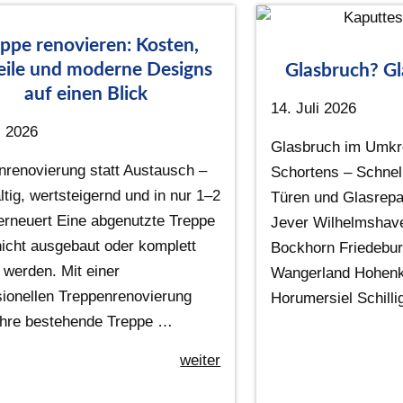
ppe renovieren: Kosten,
eile und moderne Designs
Glasbruch? Gl
auf einen Blick
14. Juli 2026
i 2026
Glasbruch im Umkr
nrenovierung statt Austausch –
Schortens – Schnell
tig, wertsteigernd und in nur 1–2
Türen und Glasrepa
erneuert Eine abgenutzte Treppe
Jever Wilhelmshave
icht ausgebaut oder komplett
Bockhorn Friedebu
 werden. Mit einer
Wangerland Hohenk
sionellen Treppenrenovierung
Horumersiel Schill
 Ihre bestehende Treppe …
weiter