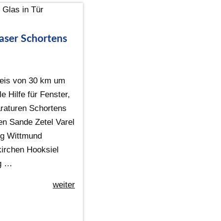
aser Schortens
eis von 30 km um
e Hilfe für Fenster,
raturen Schortens
n Sande Zetel Varel
rg Wittmund
irchen Hooksiel
ig …
weiter