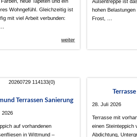
e Farben, neue Tapeten und ein
Außentreppe ist da
res Wohngefühl. Gleichzeitig ist
hohen Belastungen 
fig mit viel Arbeit verbunden:
Frost, …
 …
weiter
Terrasse
mund Terrassen Sanierung
28. Juli 2026
i 2026
Terrasse mit vorha
eppich auf vorhandenen
einen Steinteppich 
senfliesen in Wittmund –
Abdichtung, Unterg