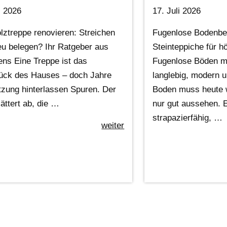
i 2026
17. Juli 2026
lztreppe renovieren: Streichen
Fugenlose Bodenbe
eu belegen? Ihr Ratgeber aus
Steinteppiche für 
ens Eine Treppe ist das
Fugenlose Böden mi
ück des Hauses – doch Jahre
langlebig, modern u
tzung hinterlassen Spuren. Der
Boden muss heute w
ättert ab, die …
nur gut aussehen. E
strapazierfähig, …
weiter