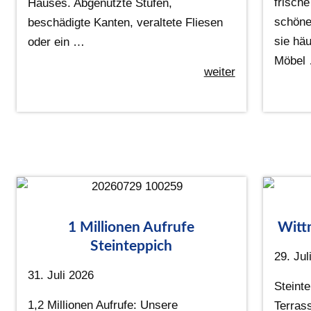
frisch
Hauses. Abgenutzte Stufen,
schöne
beschädigte Kanten, veraltete Fliesen
sie häu
oder ein …
Möbel
weiter
1 Millionen Aufrufe
Witt
Steinteppich
29. Jul
31. Juli 2026
Steint
1,2 Millionen Aufrufe: Unsere
Terras