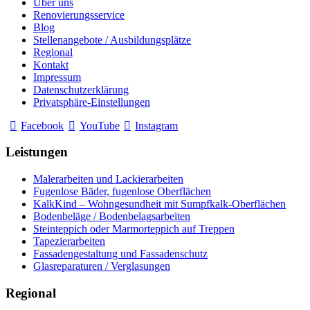
Über uns
Renovierungsservice
Blog
Stellenangebote / Ausbildungsplätze
Regional
Kontakt
Impressum
Datenschutzerklärung
Privatsphäre-Einstellungen
Facebook
YouTube
Instagram
Leistungen
Malerarbeiten und Lackierarbeiten
Fugenlose Bäder, fugenlose Oberflächen
KalkKind – Wohngesundheit mit Sumpfkalk-Oberflächen
Bodenbeläge / Bodenbelagsarbeiten
Steinteppich oder Marmorteppich auf Treppen
Tapezierarbeiten
Fassadengestaltung und Fassadenschutz
Glasreparaturen / Verglasungen
Regional