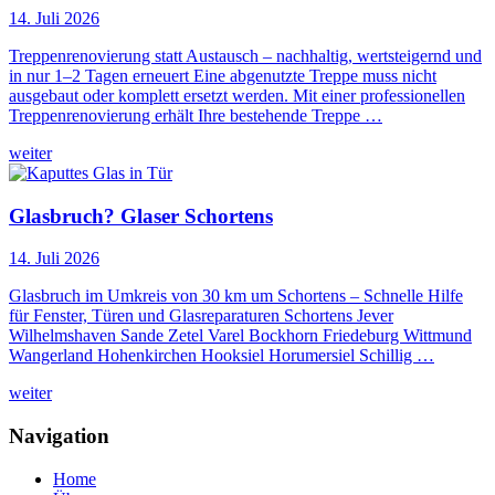
14. Juli 2026
Treppenrenovierung statt Austausch – nachhaltig, wertsteigernd und
in nur 1–2 Tagen erneuert Eine abgenutzte Treppe muss nicht
ausgebaut oder komplett ersetzt werden. Mit einer professionellen
Treppenrenovierung erhält Ihre bestehende Treppe …
weiter
Glasbruch? Glaser Schortens
14. Juli 2026
Glasbruch im Umkreis von 30 km um Schortens – Schnelle Hilfe
für Fenster, Türen und Glasreparaturen Schortens Jever
Wilhelmshaven Sande Zetel Varel Bockhorn Friedeburg Wittmund
Wangerland Hohenkirchen Hooksiel Horumersiel Schillig …
weiter
Navigation
Home