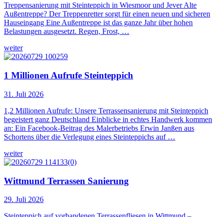
Treppensanierung mit Steinteppich in Wiesmoor und Jever Alte
Außentreppe? Der Treppenretter sorgt für einen neuen und sicheren
Hauseingang Eine Außentreppe ist das ganze Jahr über hohen
Belastungen ausgesetzt. Regen, Frost, …
weiter
1 Millionen Aufrufe Steinteppich
31. Juli 2026
1,2 Millionen Aufrufe: Unsere Terrassensanierung mit Steinteppich
begeistert ganz Deutschland Einblicke in echtes Handwerk kommen
an: Ein Facebook-Beitrag des Malerbetriebs Erwin Janßen aus
Schortens über die Verlegung eines Steinteppichs auf …
weiter
Wittmund Terrassen Sanierung
29. Juli 2026
Steinteppich auf vorhandenen Terrassenfliesen in Wittmund –