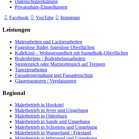
Datenschutzerklärung
Privatsphäre-Einstellungen
Facebook
YouTube
Instagram
Leistungen
Malerarbeiten und Lackierarbeiten
Fugenlose Bäder, fugenlose Oberflächen
KalkKind – Wohngesundheit mit Sumpfkalk-Oberflächen
Bodenbeläge / Bodenbelagsarbeiten
Steinteppich oder Marmorteppich auf Treppen
Tapezierarbeiten
Fassadengestaltung und Fassadenschutz
Glasreparaturen / Verglasungen
Regional
Malerbetrieb in Hooksiel
Malerbetrieb in Jever und Umgebung
Malerbetrieb in Oldenburg
Malerbetrieb in Sande und Umgebung
Malerbetrieb in Schortens und Umgebung
Malerbetrieb in Wangerland / Friesland
Malerbetrieb in Wittmund und Umgebung