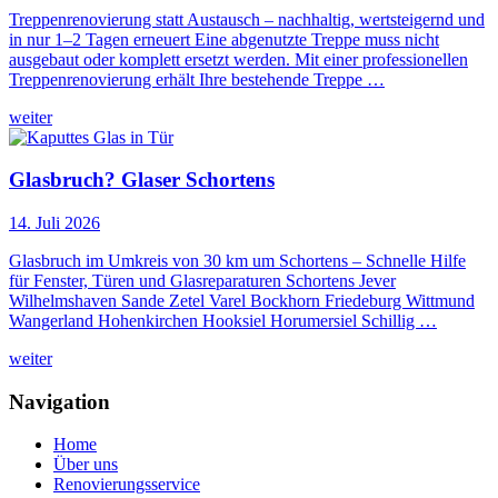
Treppenrenovierung statt Austausch – nachhaltig, wertsteigernd und
in nur 1–2 Tagen erneuert Eine abgenutzte Treppe muss nicht
ausgebaut oder komplett ersetzt werden. Mit einer professionellen
Treppenrenovierung erhält Ihre bestehende Treppe …
weiter
Glasbruch? Glaser Schortens
14. Juli 2026
Glasbruch im Umkreis von 30 km um Schortens – Schnelle Hilfe
für Fenster, Türen und Glasreparaturen Schortens Jever
Wilhelmshaven Sande Zetel Varel Bockhorn Friedeburg Wittmund
Wangerland Hohenkirchen Hooksiel Horumersiel Schillig …
weiter
Navigation
Home
Über uns
Renovierungsservice