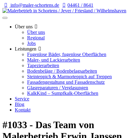
info@maler-schortens.de
04461 / 8641
Über uns
Über uns
Regional
Jobs
Leistungen
Fugenlose Bäder, fugenlose Oberflächen
Maler- und Lackierarbeiten
Tapezierarbeiten
Bodenbeläge / Bodenbelagsarbeiten
Steinteppich & Marmorteppich auf Treppen
Fassadengestaltung und Fassadenschutz
Glasreparaturen / Verglasungen
KalkKind – Sumpfkalk-Oberflächen
Service
Blog
Kontakt
#1033 - Das Team von
Malerbetrieb Erwin Janssen