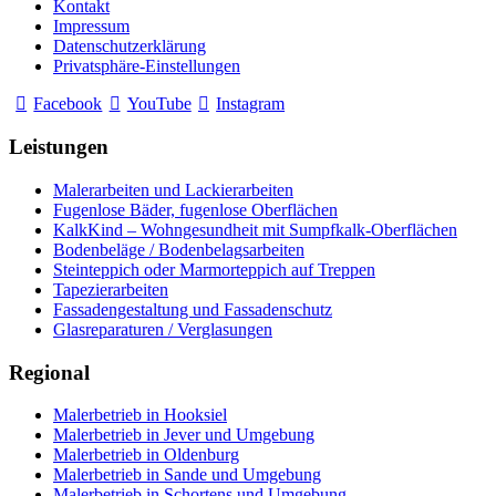
Kontakt
Impressum
Datenschutzerklärung
Privatsphäre-Einstellungen
Facebook
YouTube
Instagram
Leistungen
Malerarbeiten und Lackierarbeiten
Fugenlose Bäder, fugenlose Oberflächen
KalkKind – Wohngesundheit mit Sumpfkalk-Oberflächen
Bodenbeläge / Bodenbelagsarbeiten
Steinteppich oder Marmorteppich auf Treppen
Tapezierarbeiten
Fassadengestaltung und Fassadenschutz
Glasreparaturen / Verglasungen
Regional
Malerbetrieb in Hooksiel
Malerbetrieb in Jever und Umgebung
Malerbetrieb in Oldenburg
Malerbetrieb in Sande und Umgebung
Malerbetrieb in Schortens und Umgebung