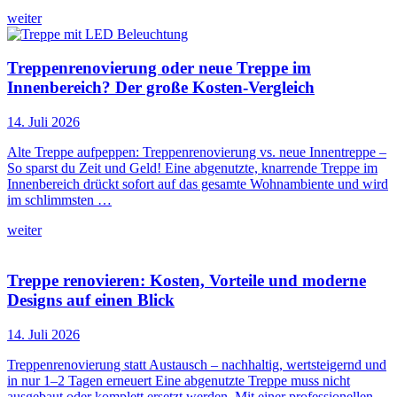
weiter
Treppenrenovierung oder neue Treppe im
Innenbereich? Der große Kosten-Vergleich
14. Juli 2026
Alte Treppe aufpeppen: Treppenrenovierung vs. neue Innentreppe –
So sparst du Zeit und Geld! Eine abgenutzte, knarrende Treppe im
Innenbereich drückt sofort auf das gesamte Wohnambiente und wird
im schlimmsten …
weiter
Treppe renovieren: Kosten, Vorteile und moderne
Designs auf einen Blick
14. Juli 2026
Treppenrenovierung statt Austausch – nachhaltig, wertsteigernd und
in nur 1–2 Tagen erneuert Eine abgenutzte Treppe muss nicht
ausgebaut oder komplett ersetzt werden. Mit einer professionellen