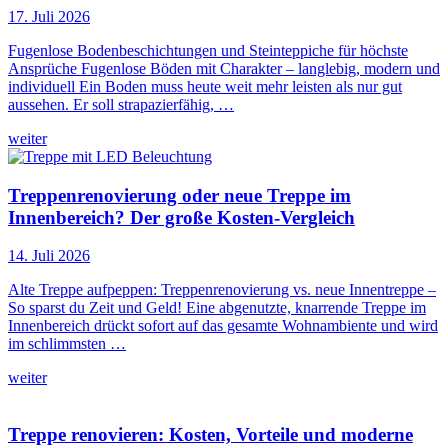
17. Juli 2026
Fugenlose Bodenbeschichtungen und Steinteppiche für höchste
Ansprüche Fugenlose Böden mit Charakter – langlebig, modern und
individuell Ein Boden muss heute weit mehr leisten als nur gut
aussehen. Er soll strapazierfähig, …
weiter
Treppenrenovierung oder neue Treppe im
Innenbereich? Der große Kosten-Vergleich
14. Juli 2026
Alte Treppe aufpeppen: Treppenrenovierung vs. neue Innentreppe –
So sparst du Zeit und Geld! Eine abgenutzte, knarrende Treppe im
Innenbereich drückt sofort auf das gesamte Wohnambiente und wird
im schlimmsten …
weiter
Treppe renovieren: Kosten, Vorteile und moderne