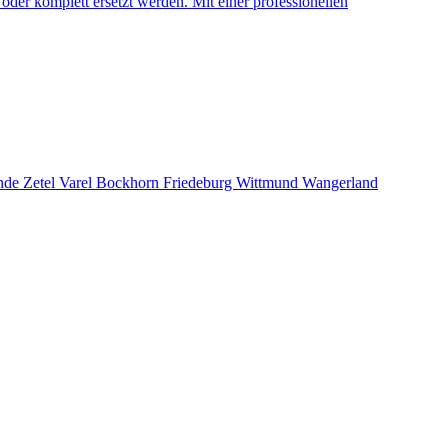
oder komplett ersetzt werden. Mit einer professionellen
ande Zetel Varel Bockhorn Friedeburg Wittmund Wangerland