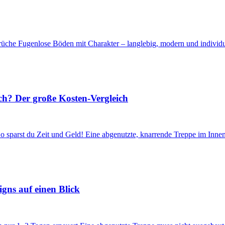
che Fugenlose Böden mit Charakter – langlebig, modern und individuel
h? Der große Kosten-Vergleich
o sparst du Zeit und Geld! Eine abgenutzte, knarrende Treppe im Inne
gns auf einen Blick