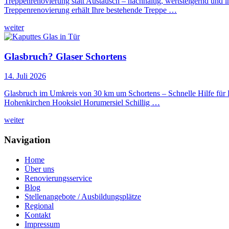
Treppenrenovierung statt Austausch – nachhaltig, wertsteigernd und i
Treppenrenovierung erhält Ihre bestehende Treppe …
weiter
Glasbruch? Glaser Schortens
14. Juli 2026
Glasbruch im Umkreis von 30 km um Schortens – Schnelle Hilfe für
Hohenkirchen Hooksiel Horumersiel Schillig …
weiter
Navigation
Home
Über uns
Renovierungsservice
Blog
Stellenangebote / Ausbildungsplätze
Regional
Kontakt
Impressum