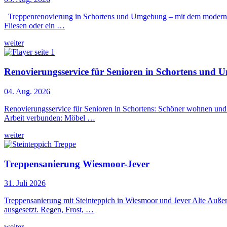
Treppenrenovierung in Schortens und Umgebung – mit dem modernen S
Fliesen oder ein …
weiter
Renovierungsservice für Senioren in Schortens und 
04. Aug. 2026
Renovierungsservice für Senioren in Schortens: Schöner wohnen und le
Arbeit verbunden: Möbel …
weiter
Treppensanierung Wiesmoor-Jever
31. Juli 2026
Treppensanierung mit Steinteppich in Wiesmoor und Jever Alte Außen
ausgesetzt. Regen, Frost, …
weiter