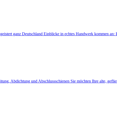
begeistert ganz Deutschland Einblicke in echtes Handwerk kommen an:
itung, Abdichtung und Abschlussschienen Sie möchten Ihre alte, gefli