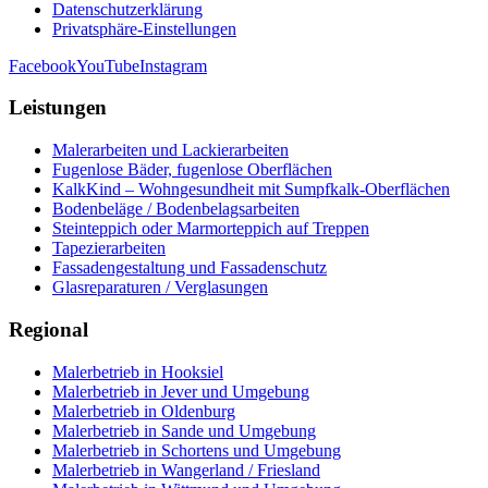
Datenschutzerklärung
Privatsphäre-Einstellungen
Facebook
YouTube
Instagram
Leistungen
Malerarbeiten und Lackierarbeiten
Fugenlose Bäder, fugenlose Oberflächen
KalkKind – Wohngesundheit mit Sumpfkalk-Oberflächen
Bodenbeläge / Bodenbelagsarbeiten
Steinteppich oder Marmorteppich auf Treppen
Tapezierarbeiten
Fassadengestaltung und Fassadenschutz
Glasreparaturen / Verglasungen
Regional
Malerbetrieb in Hooksiel
Malerbetrieb in Jever und Umgebung
Malerbetrieb in Oldenburg
Malerbetrieb in Sande und Umgebung
Malerbetrieb in Schortens und Umgebung
Malerbetrieb in Wangerland / Friesland