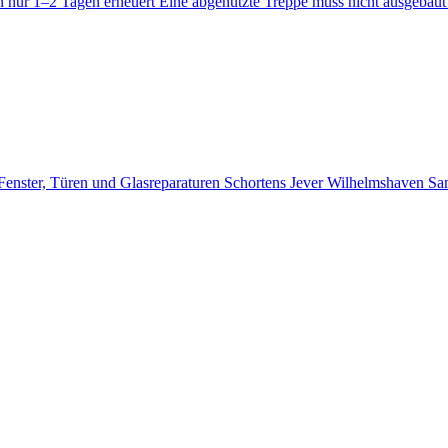
n nur 1–2 Tagen erneuert Eine abgenutzte Treppe muss nicht ausgebaut 
 Fenster, Türen und Glasreparaturen Schortens Jever Wilhelmshaven S