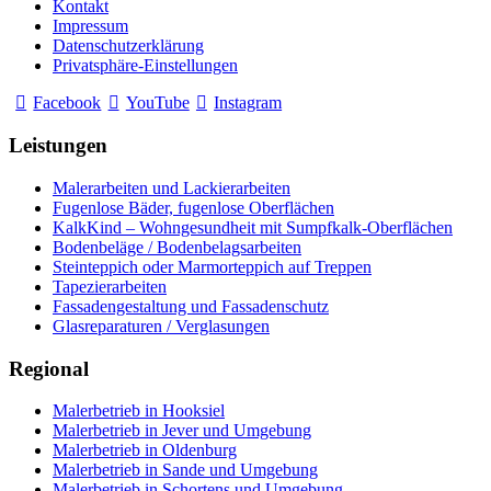
Kontakt
Impressum
Datenschutzerklärung
Privatsphäre-Einstellungen
Facebook
YouTube
Instagram
Leistungen
Malerarbeiten und Lackierarbeiten
Fugenlose Bäder, fugenlose Oberflächen
KalkKind – Wohngesundheit mit Sumpfkalk-Oberflächen
Bodenbeläge / Bodenbelagsarbeiten
Steinteppich oder Marmorteppich auf Treppen
Tapezierarbeiten
Fassadengestaltung und Fassadenschutz
Glasreparaturen / Verglasungen
Regional
Malerbetrieb in Hooksiel
Malerbetrieb in Jever und Umgebung
Malerbetrieb in Oldenburg
Malerbetrieb in Sande und Umgebung
Malerbetrieb in Schortens und Umgebung