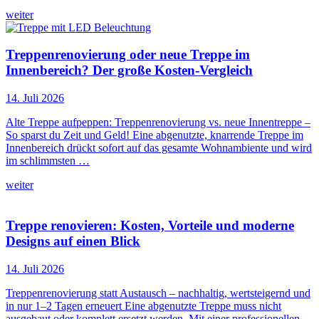
weiter
Treppenrenovierung oder neue Treppe im
Innenbereich? Der große Kosten-Vergleich
14. Juli 2026
Alte Treppe aufpeppen: Treppenrenovierung vs. neue Innentreppe –
So sparst du Zeit und Geld! Eine abgenutzte, knarrende Treppe im
Innenbereich drückt sofort auf das gesamte Wohnambiente und wird
im schlimmsten …
weiter
Treppe renovieren: Kosten, Vorteile und moderne
Designs auf einen Blick
14. Juli 2026
Treppenrenovierung statt Austausch – nachhaltig, wertsteigernd und
in nur 1–2 Tagen erneuert Eine abgenutzte Treppe muss nicht
ausgebaut oder komplett ersetzt werden. Mit einer professionellen