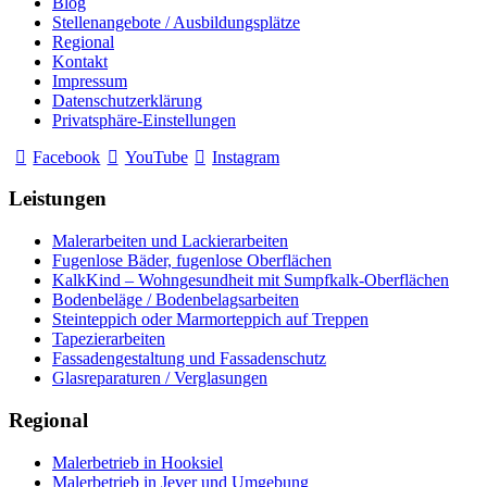
Blog
Stellenangebote / Ausbildungsplätze
Regional
Kontakt
Impressum
Datenschutzerklärung
Privatsphäre-Einstellungen
Facebook
YouTube
Instagram
Leistungen
Malerarbeiten und Lackierarbeiten
Fugenlose Bäder, fugenlose Oberflächen
KalkKind – Wohngesundheit mit Sumpfkalk-Oberflächen
Bodenbeläge / Bodenbelagsarbeiten
Steinteppich oder Marmorteppich auf Treppen
Tapezierarbeiten
Fassadengestaltung und Fassadenschutz
Glasreparaturen / Verglasungen
Regional
Malerbetrieb in Hooksiel
Malerbetrieb in Jever und Umgebung