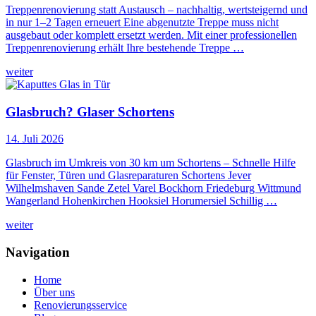
Treppenrenovierung statt Austausch – nachhaltig, wertsteigernd und
in nur 1–2 Tagen erneuert Eine abgenutzte Treppe muss nicht
ausgebaut oder komplett ersetzt werden. Mit einer professionellen
Treppenrenovierung erhält Ihre bestehende Treppe …
weiter
Glasbruch? Glaser Schortens
14. Juli 2026
Glasbruch im Umkreis von 30 km um Schortens – Schnelle Hilfe
für Fenster, Türen und Glasreparaturen Schortens Jever
Wilhelmshaven Sande Zetel Varel Bockhorn Friedeburg Wittmund
Wangerland Hohenkirchen Hooksiel Horumersiel Schillig …
weiter
Navigation
Home
Über uns
Renovierungsservice