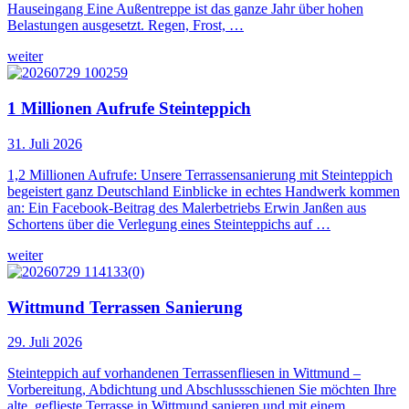
Hauseingang Eine Außentreppe ist das ganze Jahr über hohen
Belastungen ausgesetzt. Regen, Frost, …
weiter
1 Millionen Aufrufe Steinteppich
31. Juli 2026
1,2 Millionen Aufrufe: Unsere Terrassensanierung mit Steinteppich
begeistert ganz Deutschland Einblicke in echtes Handwerk kommen
an: Ein Facebook-Beitrag des Malerbetriebs Erwin Janßen aus
Schortens über die Verlegung eines Steinteppichs auf …
weiter
Wittmund Terrassen Sanierung
29. Juli 2026
Steinteppich auf vorhandenen Terrassenfliesen in Wittmund –
Vorbereitung, Abdichtung und Abschlussschienen Sie möchten Ihre
alte, geflieste Terrasse in Wittmund sanieren und mit einem