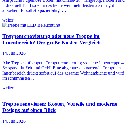
Ansprüche Fugenlose Böden mit Charakter – langlebig, modern und
individuell Ein Boden muss heute weit mehr leisten als nur gut
aussehen. Er soll strapazierfähig, …
weiter
Treppenrenovierung oder neue Treppe im
Innenbereich? Der große Kosten-Vergleich
14. Juli 2026
Alte Treppe aufpeppen: Treppenrenovierung vs. neue Innentreppe –
So sparst du Zeit und Geld! Eine abgenutzte, knarrende Treppe im
Innenbereich drückt sofort auf das gesamte Wohnambiente und wird
im schlimmsten …
weiter
Treppe renovieren: Kosten, Vorteile und moderne
Designs auf einen Blick
14. Juli 2026