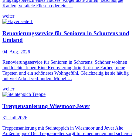
Eingangsbereich eines Hauses. Abgenutzte Stufen, beschädigte
Kanten, veraltete Fliesen oder ein …
weiter
Renovierungsservice für Senioren in Schortens und
Umland
04. Aug. 2026
Renovierungsservice für Senioren in Schortens: Schöner wohnen
und leichter leben Eine Renovierung bringt frische Farben, neue
Tapeten und ein schöneres Wohngefühl. Gleichzeitig ist sie häufig
mit viel Arbeit verbunden: Möbel …
weiter
Treppensanierung Wiesmoor-Jever
31. Juli 2026
Treppensanierung mit Steinteppich in Wiesmoor und Jever Alte
Außentreppe? Der Treppenretter sorgt für einen neuen und sicheren