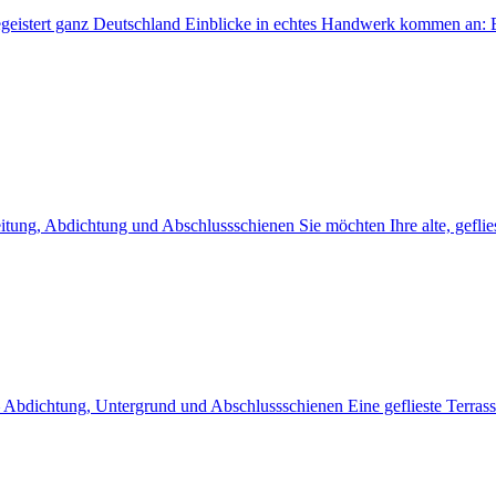
begeistert ganz Deutschland Einblicke in echtes Handwerk kommen an:
itung, Abdichtung und Abschlussschienen Sie möchten Ihre alte, gefli
 – Abdichtung, Untergrund und Abschlussschienen Eine geflieste Terras