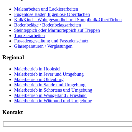
Malerarbeiten und Lackierarbeiten
Fugenlose Bäder, fugenlose Oberflächen
KalkKind – Wohngesundheit mit Sumpfkalk-Oberflächen
Bodenbeläge / Bodenbelagsarbeiten
Steinteppich oder Marmorteppich auf Treppen
Tapezierarbeiten
Fassadengestaltung und Fassadenschutz
Glasreparaturen / Verglasungen
Regional
Malerbetrieb in Hooksiel
Malerbetrieb in Jever und Umgebung
Malerbetrieb in Oldenburg
Malerbetrieb in Sande und Umgebung
Malerbetrieb in Schortens und Umgebung
Malerbetrieb in Wangerland / Friesland
Malerbetrieb in Wittmund und Umgebung
Kontakt