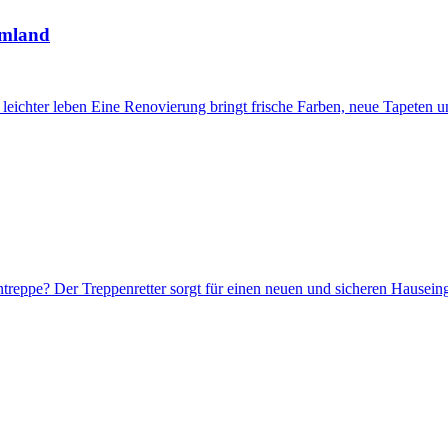
Umland
ichter leben Eine Renovierung bringt frische Farben, neue Tapeten und
treppe? Der Treppenretter sorgt für einen neuen und sicheren Hausein