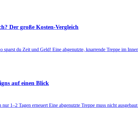
h? Der große Kosten-Vergleich
o sparst du Zeit und Geld! Eine abgenutzte, knarrende Treppe im Inne
gns auf einen Blick
n nur 1–2 Tagen erneuert Eine abgenutzte Treppe muss nicht ausgebaut 