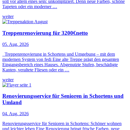
soll vor allem eines sein: unkompliziert. Denn neue Farben, schöne
Tapeten oder ein moderner …
weiter
Treppenrenovierung für 3200€netto
05. Aug. 2026
Treppenrenovierung in Schortens und Umgebung – mit dem
modernen System von fedi Eine alte Treppe prägt den gesamten
Eingangsbereich eines Hauses. Abgenutzte Stufen, beschädigte
Kanten, veraltete Fliesen oder ein …
weiter
Renovierungsservice für Senioren in Schortens und
Umland
04. Aug. 2026
Renovierungsservice für Senioren in Schortens: Schöner wohnen
und leichter leben Eine Renovierung bringt frische Farben, neue