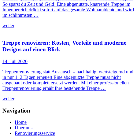
So sparst du Zeit und Geld! Eine abgenutzte, knarrende Treppe im
Innenbereich drückt sofort auf das gesamte Wohnambiente und wird
im schlimmsten …
weiter
Treppe renovieren: Kosten, Vorteile und moderne
Designs auf einen Blick
14. Juli 2026
Treppenrenovierung statt Austausch – nachhaltig, wertsteigernd und
in nur 1–2 Tagen erneuert Eine abgenutzte Treppe muss nicht
ausgebaut oder komplett ersetzt werden. Mit einer professionellen
Treppenrenovierung erhält Ihre bestehende Treppe …
weiter
Navigation
Home
Über uns
Renovierungsservice