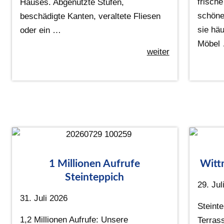
frisch
Hauses. Abgenutzte Stufen,
schöne
beschädigte Kanten, veraltete Fliesen
sie häu
oder ein …
Möbel
weiter
1 Millionen Aufrufe
Witt
Steinteppich
29. Jul
31. Juli 2026
Steint
1,2 Millionen Aufrufe: Unsere
Terras