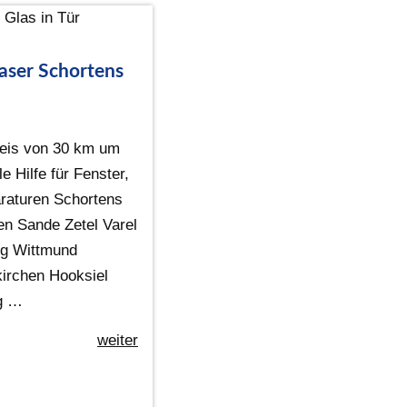
aser Schortens
eis von 30 km um
e Hilfe für Fenster,
raturen Schortens
n Sande Zetel Varel
rg Wittmund
irchen Hooksiel
ig …
weiter