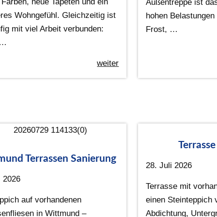
e Farben, neue Tapeten und ein
Außentreppe ist da
res Wohngefühl. Gleichzeitig ist
hohen Belastungen 
fig mit viel Arbeit verbunden:
Frost, …
 …
weiter
Terrasse
mund Terrassen Sanierung
28. Juli 2026
i 2026
Terrasse mit vorha
eppich auf vorhandenen
einen Steinteppich 
senfliesen in Wittmund –
Abdichtung, Unterg