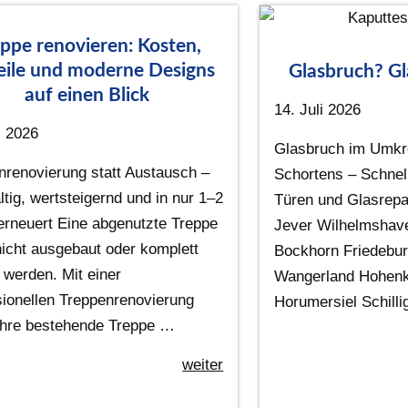
ppe renovieren: Kosten,
eile und moderne Designs
Glasbruch? Gl
auf einen Blick
14. Juli 2026
i 2026
Glasbruch im Umkr
nrenovierung statt Austausch –
Schortens – Schnell
tig, wertsteigernd und in nur 1–2
Türen und Glasrepa
erneuert Eine abgenutzte Treppe
Jever Wilhelmshave
icht ausgebaut oder komplett
Bockhorn Friedebu
 werden. Mit einer
Wangerland Hohenk
sionellen Treppenrenovierung
Horumersiel Schill
 Ihre bestehende Treppe …
weiter