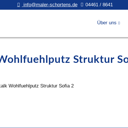
info@maler-schortens.de
04461 / 8641
Über uns
ohlfuehlputz Struktur So