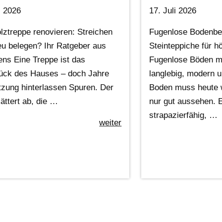
i 2026
17. Juli 2026
lztreppe renovieren: Streichen
Fugenlose Bodenbe
eu belegen? Ihr Ratgeber aus
Steinteppiche für 
ens Eine Treppe ist das
Fugenlose Böden mi
ück des Hauses – doch Jahre
langlebig, modern u
tzung hinterlassen Spuren. Der
Boden muss heute w
ättert ab, die …
nur gut aussehen. E
strapazierfähig, …
weiter