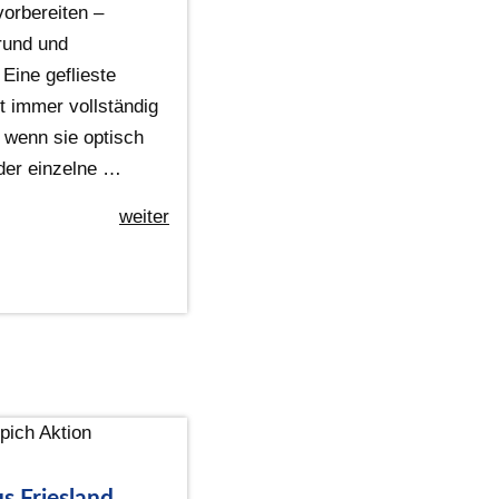
vorbereiten –
rund und
Eine geflieste
t immer vollständig
 wenn sie optisch
oder einzelne …
weiter
s Friesland,