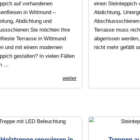
eppich auf vorhandenen
einen Steinteppich 
senfliesen in Wittmund –
Abdichtung, Unterg
eitung, Abdichtung und
Abschlussschienen 
ussschienen Sie möchten Ihre
Terrasse muss nich
eflieste Terrasse in Wittmund
abgerissen werden,
en und mit einem modernen
nicht mehr gefällt 
ppich gestalten? In vielen Fällen
n …
weiter
 Holztreppe renovieren in
Treppen au