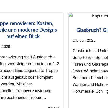
ppe renovieren: Kosten,
eile und moderne Designs
Glasbruch? Gl
auf einen Blick
14. Juli 2026
i 2026
Glasbruch im Umkr
nrenovierung statt Austausch –
Schortens – Schnell
tig, wertsteigernd und in nur 1–2
Türen und Glasrepa
erneuert Eine abgenutzte Treppe
Jever Wilhelmshave
icht ausgebaut oder komplett
Bockhorn Friedebu
 werden. Mit einer
Wangerland Hohenk
sionellen Treppenrenovierung
Horumersiel Schill
 Ihre bestehende Treppe …
weiter