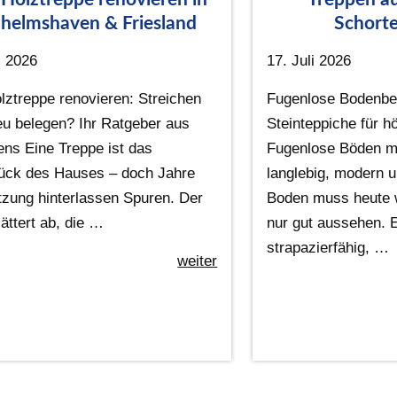
helmshaven & Friesland
Schorte
i 2026
17. Juli 2026
lztreppe renovieren: Streichen
Fugenlose Bodenbe
eu belegen? Ihr Ratgeber aus
Steinteppiche für 
ens Eine Treppe ist das
Fugenlose Böden mi
ück des Hauses – doch Jahre
langlebig, modern u
tzung hinterlassen Spuren. Der
Boden muss heute w
ättert ab, die …
nur gut aussehen. E
strapazierfähig, …
weiter