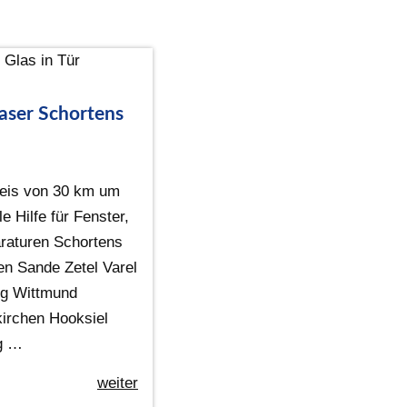
aser Schortens
eis von 30 km um
e Hilfe für Fenster,
raturen Schortens
n Sande Zetel Varel
rg Wittmund
irchen Hooksiel
ig …
weiter