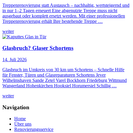
Treppenrenovierung statt Austausch – nachhaltig, wertsteigernd und
in nur 1–2 Tagen erneuert Eine abgenutzte Treppe muss nicht
ausgebaut oder komplett ersetzt werden. Mit einer professionellen
Treppenrenovierung erhält Ihre bestehende Treppe …
weiter
Glasbruch? Glaser Schortens
14. Juli 2026
Glasbruch im Umkreis von 30 km um Schortens – Schnelle Hilfe
für Fenster, Türen und Glasreparaturen Schortens Jever
Wilhelmshaven Sande Zetel Varel Bockhorn Friedeburg Wittmund
Wangerland Hohenkirchen Hooksiel Horumersiel Schillig …
weiter
Navigation
Home
Über uns
Renovierungsservice