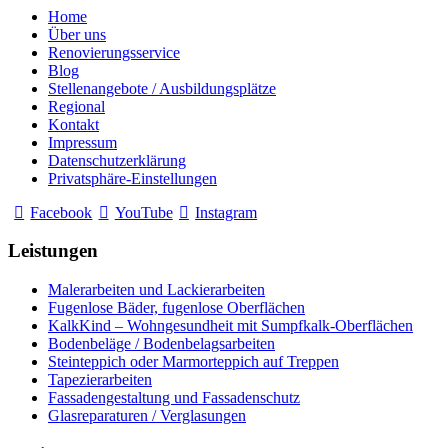
Home
Über uns
Renovierungsservice
Blog
Stellenangebote / Ausbildungsplätze
Regional
Kontakt
Impressum
Datenschutzerklärung
Privatsphäre-Einstellungen
Facebook
YouTube
Instagram
Leistungen
Malerarbeiten und Lackierarbeiten
Fugenlose Bäder, fugenlose Oberflächen
KalkKind – Wohngesundheit mit Sumpfkalk-Oberflächen
Bodenbeläge / Bodenbelagsarbeiten
Steinteppich oder Marmorteppich auf Treppen
Tapezierarbeiten
Fassadengestaltung und Fassadenschutz
Glasreparaturen / Verglasungen