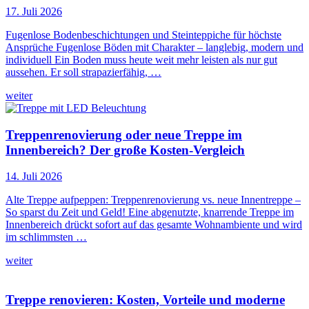
17. Juli 2026
Fugenlose Bodenbeschichtungen und Steinteppiche für höchste
Ansprüche Fugenlose Böden mit Charakter – langlebig, modern und
individuell Ein Boden muss heute weit mehr leisten als nur gut
aussehen. Er soll strapazierfähig, …
weiter
Treppenrenovierung oder neue Treppe im
Innenbereich? Der große Kosten-Vergleich
14. Juli 2026
Alte Treppe aufpeppen: Treppenrenovierung vs. neue Innentreppe –
So sparst du Zeit und Geld! Eine abgenutzte, knarrende Treppe im
Innenbereich drückt sofort auf das gesamte Wohnambiente und wird
im schlimmsten …
weiter
Treppe renovieren: Kosten, Vorteile und moderne